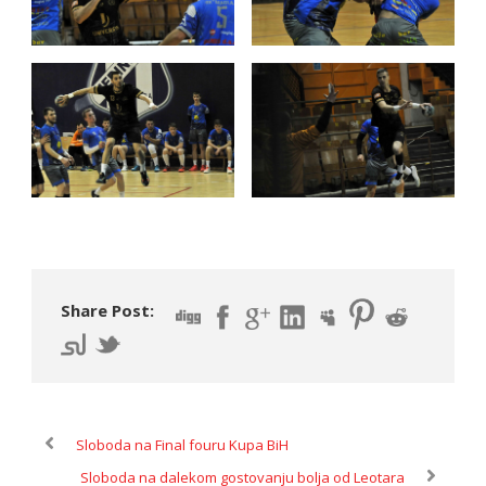
Share Post:
Sloboda na Final fouru Kupa BiH
Sloboda na dalekom gostovanju bolja od Leotara