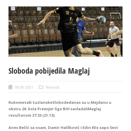
Sloboda pobijedila Maglaj
06 05 2021
Novosti
Rukometaši tuzlanskeSlobodedanas su u Mejdanu u
okviru 26. kola Premijer lige BiH savladaliMaglaj
rezultatom 37:25 (21:13).
Anes Bečić sa osam, Damir Halilković i Edin Klis sapo šest