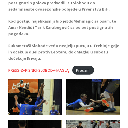
postignutih golova predvodili su Slobodu do
sedamnaeste ovosezonske pobjede u Prvenstvu BiH.
Kod gostiju najefikasniji bio jeEdoMehinagić sa osam, te
Amar Kendić i Tarik Karabegović sa po pet postignutih
pogodaka.
Rukometaši Slobode već u nedjelju putuju u Trebinje gdje
ih očekuje duel protiv Leotara, dok Maglaj u subotu
dočekuje Krivaju.
PRESS-ZAPISNICI-SLOBODA-MAGLAJ
Preuzmi