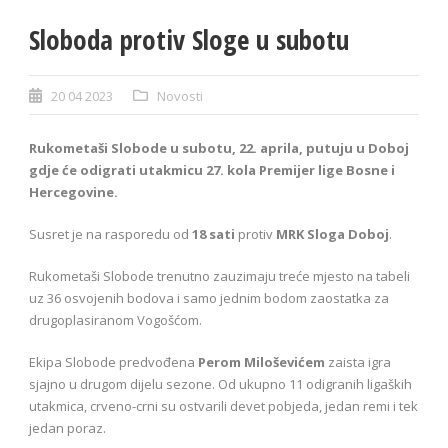
Sloboda protiv Sloge u subotu
20 04 2023
Novosti
Rukometaši Slobode u subotu, 22. aprila, putuju u Doboj
gdje će odigrati utakmicu 27. kola Premijer lige Bosne i
Hercegovine.
Susret je na rasporedu od
18 sati
protiv
MRK Sloga Doboj
.
Rukometaši Slobode trenutno zauzimaju treće mjesto na tabeli
uz 36 osvojenih bodova i samo jednim bodom zaostatka za
drugoplasiranom Vogošćom.
Ekipa Slobode predvođena
Perom Miloševićem
zaista igra
sjajno u drugom dijelu sezone. Od ukupno 11 odigranih ligaških
utakmica, crveno-crni su ostvarili devet pobjeda, jedan remi i tek
jedan poraz.