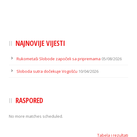
NAJNOVIJE VIJESTI
Rukometaši Slobode započeli sa pripremama
05/08/2026
Sloboda sutra dočekuje Vogošću
10/04/2026
RASPORED
No more matches scheduled.
Tabela i rezultati