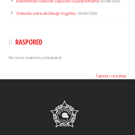
Rukometaši Slobode započeli sa pripremama
05/08/2026
Sloboda sutra dočekuje Vogošću
10/04/2026
RASPORED
No more matches scheduled.
Tabela i rezultati