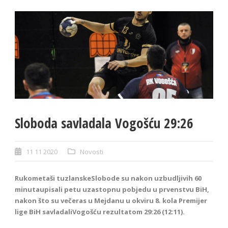
Sloboda savladala Vogošću 29:26
11 11 2020
Novosti
Rukometaši tuzlanskeSlobode su nakon uzbudljivih 60
minutaupisali petu uzastopnu pobjedu u prvenstvu BiH,
nakon što su večeras u Mejdanu u okviru 8. kola Premijer
lige BiH savladaliVogošću rezultatom 29:26 (12:11).