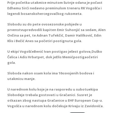
Prije početka utakmice minutom šutnje odana je počast
Edhemu Sirći nedavno preminulom treneru RK Vogošća i
legendi bosanskohercegovačkog rukometa.
Slobodu su do pete ovosezonske pobjede u
prvenstvupredvodili kapiten Emir Suhonjić sa sedam, Alen
Ovčina sa pet, te Adnan Tufekčić, Damir Halilković, Edin
Klis i Bečić Anes sa početiri postignuta gola.
U ekipi VogošćeBenić Ivan postigao ješest golova,Duško
Čelica i Adis Hrbatpet, dok jeElis Memićpostigaočetiri
gola.
Sloboda nakon osam kola ima 10osvojenih bodova i
utakmicu manje.
U narednom kolu koje je na rasporedu u subotuekipa
Slobodeje trebala gostovati u Gračanici. Susret je
otkazan zbog nastupa Gračanice u EHF European Cup-u.
Vogošća u narednom kolu dočekuje Krivaju iz Zavidovića.