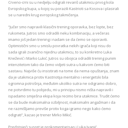
Crveno-crni su u nedjelju odigrali revanš utakmicu prvog kola
Evropskog kupa, u kojoj su porazili Kastrioti sa Kosova i plasirali
se u naredni krug evropskog takmičenja.
“Jučer smo napravili klasični trening oporavka, bez lopte, bez
rukometa. Jutros smo odradili neku kombinaciju, a večeras
imamo još jedan trening i nadam se da ćemo se oporaviti.
Optimistični smo u smislu povratka nekih igrača koji nisu do
sada igrali zvanično nijednu utakmicu, to su konkretno Luka
Knežević i Marko Lukić. Jutros su obojica odradili trening punim
intenzitetom tako da ćemo vidjeti sutra u kakvom ćemo biti
sastavu. Najviše ću insistirati na tome da nema opuštanja, znam
da je utakmica protiv Kastriotija mentalno i energetski bila
ogromna potrošnja, međutim ukoliko sutra ne odigramo dobro,
ne potvrdimo tu pobjedu, mi u principu nismo ništa napravili i
ispadamo smiješna ekipa koja recimo bira utakmice. Trudit ćemo
se da bude maksimalna ozbiljnost, maksimalni angažman i da
ne razmišljamo previše protiv koga igramo nego kako ćemo
odigrati”, kazao je trener Mirko Mikić.
Predstojeći susret je prokomentarisao i Luka Ivanić.