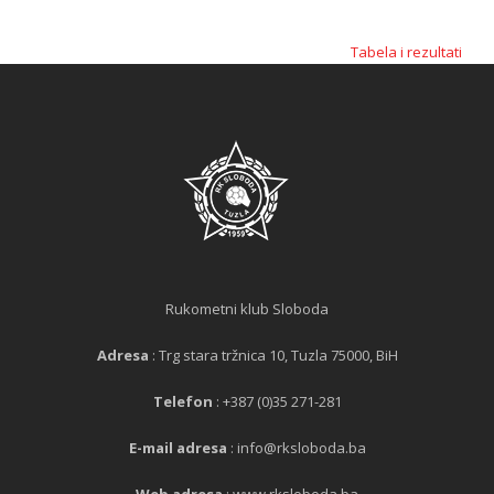
Tabela i rezultati
Rukometni klub Sloboda
Adresa
: Trg stara tržnica 10, Tuzla 75000, BiH
Telefon
: +387 (0)35 271-281
E-mail adresa
: info@rksloboda.ba
Web adresa
: www.rksloboda.ba