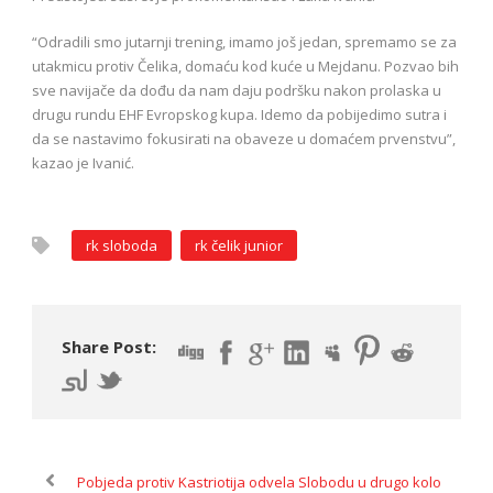
“Odradili smo jutarnji trening, imamo još jedan, spremamo se za
utakmicu protiv Čelika, domaću kod kuće u Mejdanu. Pozvao bih
sve navijače da dođu da nam daju podršku nakon prolaska u
drugu rundu EHF Evropskog kupa. Idemo da pobijedimo sutra i
da se nastavimo fokusirati na obaveze u domaćem prvenstvu”,
kazao je Ivanić.
rk sloboda
rk čelik junior
Share Post:
Pobjeda protiv Kastriotija odvela Slobodu u drugo kolo