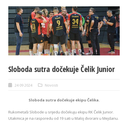
Sloboda sutra dočekuje Čelik Junior
24 09 2024
Novosti
Sloboda sutra dočekuje ekipu Čelika.
Rukometaši Slobode u srijedu dočekuju ekipu RK Čelik Junior.
Utakmica je na rasporedu od 19 sati u Maloj dvorani u Mejdanu.