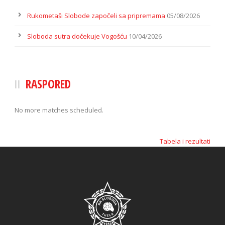
Rukometaši Slobode započeli sa pripremama
05/08/2026
Sloboda sutra dočekuje Vogošću
10/04/2026
RASPORED
No more matches scheduled.
Tabela i rezultati