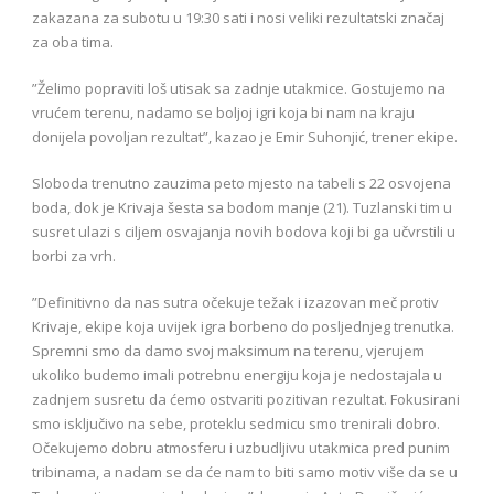
zakazana za subotu u 19:30 sati i nosi veliki rezultatski značaj
za oba tima.
”Želimo popraviti loš utisak sa zadnje utakmice. Gostujemo na
vrućem terenu, nadamo se boljoj igri koja bi nam na kraju
donijela povoljan rezultat”, kazao je Emir Suhonjić, trener ekipe.
Sloboda trenutno zauzima peto mjesto na tabeli s 22 osvojena
boda, dok je Krivaja šesta sa bodom manje (21). Tuzlanski tim u
susret ulazi s ciljem osvajanja novih bodova koji bi ga učvrstili u
borbi za vrh.
”Definitivno da nas sutra očekuje težak i izazovan meč protiv
Krivaje, ekipe koja uvijek igra borbeno do posljednjeg trenutka.
Spremni smo da damo svoj maksimum na terenu, vjerujem
ukoliko budemo imali potrebnu energiju koja je nedostajala u
zadnjem susretu da ćemo ostvariti pozitivan rezultat. Fokusirani
smo isključivo na sebe, proteklu sedmicu smo trenirali dobro.
Očekujemo dobru atmosferu i uzbudljivu utakmica pred punim
tribinama, a nadam se da će nam to biti samo motiv više da se u