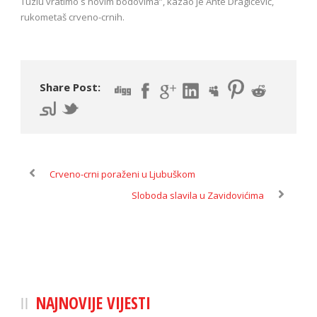
Tuzlu vratimo s novim bodovima”, kazao je Ante Dragičević,
rukometaš crveno-crnih.
Share Post:
Crveno-crni poraženi u Ljubuškom
Sloboda slavila u Zavidovićima
NAJNOVIJE VIJESTI