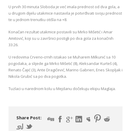
U prvih 30 minuta Sloboda je već imala prednost od dva gola, a
u drugom dijelu utakmice nastavila je potvrđivati svoju prednost
te u jednom trenutku otišla na +8.
Konačan rezultat utakmice postavili su Mirko Mišetić i Amar
Amitović, koji su u završnici postigli po dva gola za konačnih
33:26.
U redovima Crveno-crnih istakao se Muharem Milkunić sa 10
pogodaka, a slijede ga Mirko Mišetić (8), Aleksandar Kurteš (4),
Renato Čajić (3), Ante Dragičević, Marino Gabrieri, Enes Skopljak i
Nikola Grubić sa po dva pogotka.
Tuzlaci u narednom kolu u Mejdanu dočekuju ekipu Maglaja.
Share Post: