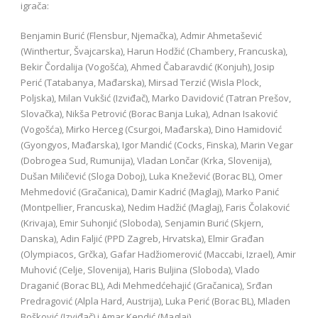
igrača:
Benjamin Burić (Flensbur, Njemačka), Admir Ahmetašević
(Winthertur, Švajcarska), Harun Hodžić (Chambery, Francuska),
Bekir Čordalija (Vogošća), Ahmed Čabaravdić (Konjuh), Josip
Perić (Tatabanya, Mađarska), Mirsad Terzić (Wisla Plock,
Poljska), Milan Vukšić (Izviđač), Marko Davidović (Tatran Prešov,
Slovačka), Nikša Petrović (Borac Banja Luka), Adnan Isaković
(Vogošća), Mirko Herceg (Csurgoi, Mađarska), Dino Hamidović
(Gyongyos, Mađarska), Igor Mandić (Cocks, Finska), Marin Vegar
(Dobrogea Sud, Rumunija), Vladan Lončar (Krka, Slovenija),
Dušan Miličević (Sloga Doboj), Luka Knežević (Borac BL), Omer
Mehmedović (Gračanica), Damir Kadrić (Maglaj), Marko Panić
(Montpellier, Francuska), Nedim Hadžić (Maglaj), Faris Čolaković
(Krivaja), Emir Suhonjić (Sloboda), Senjamin Burić (Skjern,
Danska), Adin Faljić (PPD Zagreb, Hrvatska), Elmir Građan
(Olympiacos, Grčka), Gafar Hadžiomerović (Maccabi, Izrael), Amir
Muhović (Celje, Slovenija), Haris Buljina (Sloboda), Vlado
Draganić (Borac BL), Adi Mehmedćehajić (Gračanica), Srđan
Predragović (Alpla Hard, Austrija), Luka Perić (Borac BL), Mladen
Bošković (Izviđač) i Amar Kendić (Maglaj).