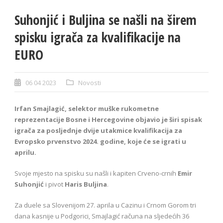
Suhonjić i Buljina se našli na širem
spisku igrača za kvalifikacije na
EURO
06 04 2023
Novosti
Irfan Smajlagić, selektor muške rukometne
reprezentacije Bosne i Hercegovine objavio je širi spisak
igrača za posljednje dvije utakmice kvalifikacija za
Evropsko prvenstvo 2024. godine, koje će se igrati u
aprilu.
Svoje mjesto na spisku su našli i kapiten Crveno-crnih
Emir
Suhonjić
i pivot
Haris Buljina
.
Za duele sa Slovenijom 27. aprila u Cazinu i Crnom Gorom tri
dana kasnije u Podgorici, Smajlagić računa na sljedećih 36