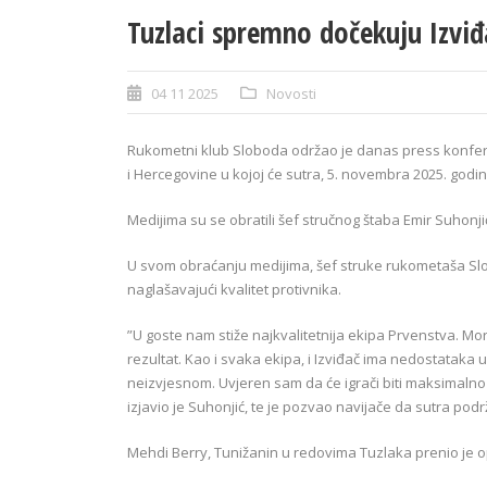
Tuzlaci spremno dočekuju Izviđ
04 11 2025
Novosti
Rukometni klub Sloboda održao je danas press konfere
i Hercegovine u kojoj će sutra, 5. novembra 2025. godin
Medijima su se obratili šef stručnog štaba Emir Suhonjić
U svom obraćanju medijima, šef struke rukometaša Slo
naglašavajući kvalitet protivnika.
”U goste nam stiže najkvalitetnija ekipa Prvenstva. Mo
rezultat. Kao i svaka ekipa, i Izviđač ima nedostataka u i
neizvjesnom. Uvjeren sam da će igrači biti maksimalno 
izjavio je Suhonjić, te je pozvao navijače da sutra po
Mehdi Berry, Tunižanin u redovima Tuzlaka prenio je op