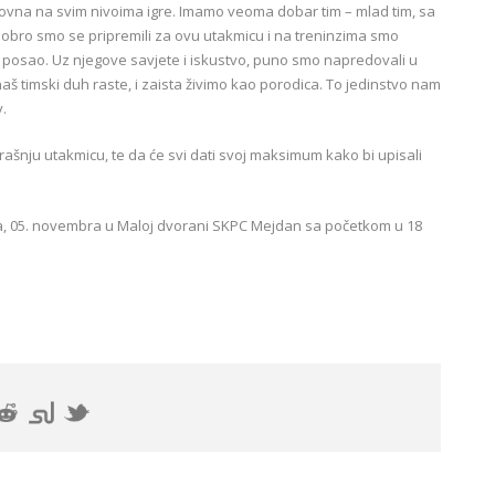
azovna na svim nivoima igre. Imamo veoma dobar tim – mlad tim, sa
t. Dobro smo se pripremili za ovu utakmicu i na treninzima smo
n posao. Uz njegove savjete i iskustvo, puno smo napredovali u
 timski duh raste, i zaista živimo kao porodica. To jedinstvo nam
y.
rašnju utakmicu, te da će svi dati svoj maksimum kako bi upisali
tra, 05. novembra u Maloj dvorani SKPC Mejdan sa početkom u 18