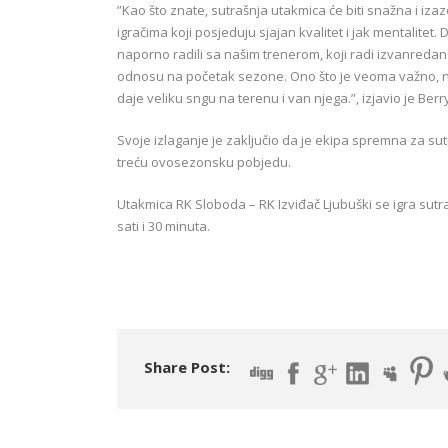
”Kao što znate, sutrašnja utakmica će biti snažna i iz
igračima koji posjeduju sjajan kvalitet i jak mentalite
naporno radili sa našim trenerom, koji radi izvanreda
odnosu na početak sezone. Ono što je veoma važno, naš
daje veliku sngu na terenu i van njega.”, izjavio je Berr
Svoje izlaganje je zaključio da je ekipa spremna za sut
treću ovosezonsku pobjedu.
Utakmica RK Sloboda – RK Izviđač Ljubuški se igra su
sati i 30 minuta.
Share Post: