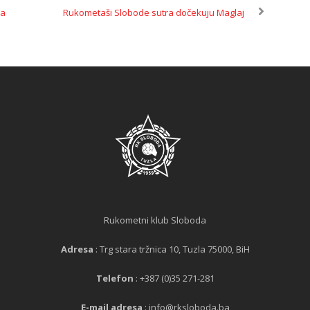
da
Rukometaši Slobode sutra dočekuju Maglaj
Rukometni klub Sloboda
Adresa
: Trg stara tržnica 10, Tuzla 75000, BiH
Telefon
: +387 (0)35 271-281
E-mail adresa
: info@rksloboda.ba