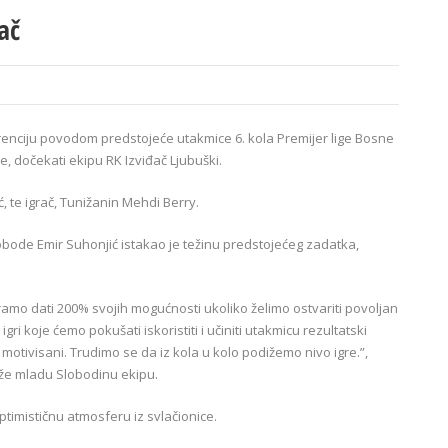
ač
nciju povodom predstojeće utakmice 6. kola Premijer lige Bosne
e, dočekati ekipu RK Izviđač Ljubuški.
, te igrač, Tunižanin Mehdi Berry.
bode Emir Suhonjić istakao je težinu predstojećeg zadatka,
ramo dati 200% svojih mogućnosti ukoliko želimo ostvariti povoljan
gri koje ćemo pokušati iskoristiti i učiniti utakmicu rezultatski
motivisani. Trudimo se da iz kola u kolo podižemo nivo igre.”,
drže mladu Slobodinu ekipu.
timističnu atmosferu iz svlačionice.