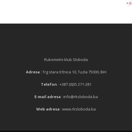
« j
Rukometni klub Sloboda
Adresa
: Trg stara tržnica 10, Tuzla 75000, BiH
Telefon
: +387 (0)35 271-281
E-mail adresa
: info@rksloboda.ba
Web adresa
: www.rksloboda.ba