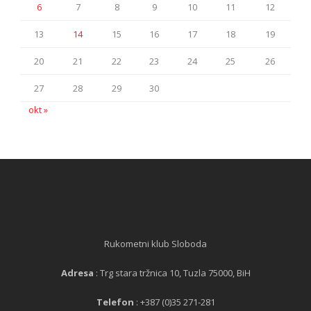
6
7
8
9
10
11
12
13
14
15
16
17
18
19
20
21
22
23
24
25
26
27
28
29
30
okt »
Rukometni klub Sloboda
Adresa
: Trg stara tržnica 10, Tuzla 75000, BiH
Telefon
: +387 (0)35 271-281