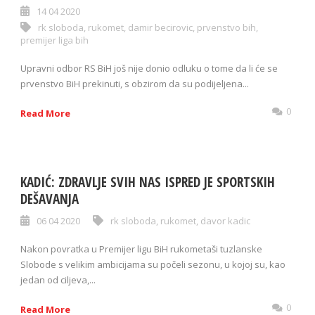
14 04 2020
rk sloboda
,
rukomet
,
damir becirovic
,
prvenstvo bih
,
premijer liga bih
Upravni odbor RS BiH još nije donio odluku o tome da li će se
prvenstvo BiH prekinuti, s obzirom da su podijeljena...
0
Read More
KADIĆ: ZDRAVLJE SVIH NAS ISPRED JE SPORTSKIH
DEŠAVANJA
06 04 2020
rk sloboda
,
rukomet
,
davor kadic
Nakon povratka u Premijer ligu BiH rukometaši tuzlanske
Slobode s velikim ambicijama su počeli sezonu, u kojoj su, kao
jedan od ciljeva,...
0
Read More