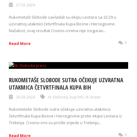
27 03 2024
Rukometaši Slobode savladali su ekipu Leotara sa 32:29 u
uzvratnoj utakmici četvrtfinala Kupa Bosne i Hercegovine.
Nažalost, ovaj rezultat Crveno-crnima nije osigurao...
0
Read More
RUKOMETAŠE SLOBODE SUTRA OČEKUJE UZVRATNA
UTAKMICA ČETVRTFINALA KUPA BIH
26 03 2024
rk sloboda
,
kup bih
,
rk leotar
Rukometaše Slobode sutra očekuje uzvratna utakmica
četvrtfinala Kupa Bosne i Hercegovine protiv ekipe Leotara iz
Trebinja. Crveno-crni su prošle srijede u Trebinju...
0
Read More