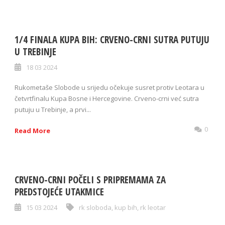
1/4 FINALA KUPA BIH: CRVENO-CRNI SUTRA PUTUJU
U TREBINJE
18 03 2024
Rukometaše Slobode u srijedu očekuje susret protiv Leotara u
četvrtfinalu Kupa Bosne i Hercegovine. Crveno-crni već sutra
putuju u Trebinje, a prvi...
0
Read More
CRVENO-CRNI POČELI S PRIPREMAMA ZA
PREDSTOJEĆE UTAKMICE
15 03 2024
rk sloboda
,
kup bih
,
rk leotar