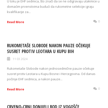
U toku je EHF sedmica, što znači da se ne odigravaju utakmice u
domaćim prvenstvima budući da rukometne selekcije igraju
kvalifikacije za...
0
Read More
RUKOMETAŠE SLOBODE NAKON PAUZE OČEKUJE
SUSRET PROTIV LEOTARA U KUPU BIH
11 03 2024
Rukometaše Slobode nakon jednosedmične pauze očekuje
susret protiv Leotara u Kupu Bosne i Hercegovina. Od danas
počinje EHF sedmica, a nakon pauze...
0
Read More
CRVENO-CRNI DONIJELI BOD IZ VOGOŠĆE