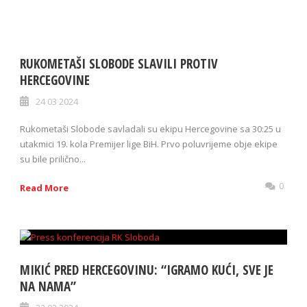
RUKOMETAŠI SLOBODE SLAVILI PROTIV
HERCEGOVINE
24 03 2024
Rukometaši Slobode savladali su ekipu Hercegovine sa 30:25 u
utakmici 19. kola Premijer lige BiH. Prvo poluvrijeme obje ekipe
su bile prilično...
0
Read More
MIKIĆ PRED HERCEGOVINU: “IGRAMO KUĆI, SVE JE
NA NAMA”