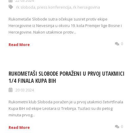
22 03 2024
rk sloboda
,
press konferencija
,
rk hercegovina
Rukometaše Slobode sutra očekuje susret protiv ekipe
Hercegovine iz Nevesinja u okviru 19. kola Premijer lige Bosne i
Hercegovine. Nakon utakmice protiv...
0
Read More
RUKOMETAŠI SLOBODE PORAŽENI U PRVOJ UTAKMICI
1/4 FINALA KUPA BIH
20 03 2024
Rukometni klub Sloboda poražen je u prvoj utakmici četvrtfinala
Kupa BiH od ekipe Leotara iz Trebinja. Tuzlaci su do petog
minuta prvog...
0
Read More