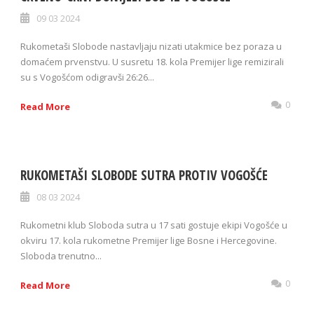
09 03 2024
Rukometaši Slobode nastavljaju nizati utakmice bez poraza u
domaćem prvenstvu. U susretu 18. kola Premijer lige remizirali
su s Vogošćom odigravši 26:26...
0
Read More
RUKOMETAŠI SLOBODE SUTRA PROTIV VOGOŠĆE
08 03 2024
Rukometni klub Sloboda sutra u 17 sati gostuje ekipi Vogošće u
okviru 17. kola rukometne Premijer lige Bosne i Hercegovine.
Sloboda trenutno...
0
Read More