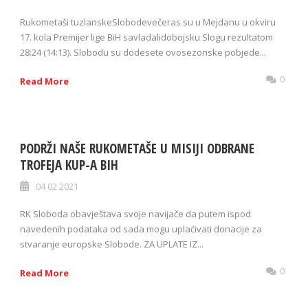
Rukometaši tuzlanskeSlobodevečeras su u Mejdanu u okviru
17. kola Premijer lige BiH savladalidobojsku Slogu rezultatom
28:24 (14:13). Slobodu su dodesete ovosezonske pobjede...
0
Read More
PODRŽI NAŠE RUKOMETAŠE U MISIJI ODBRANE
TROFEJA KUP-A BIH
04 02 2021
RK Sloboda obavještava svoje navijače da putem ispod
navedenih podataka od sada mogu uplaćivati donacije za
stvaranje europske Slobode. ZA UPLATE IZ...
0
Read More