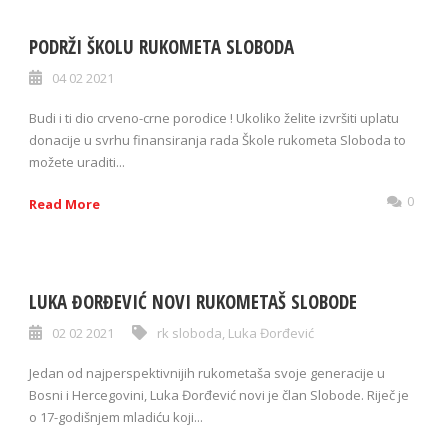
PODRŽI ŠKOLU RUKOMETA SLOBODA
04 02 2021
Budi i ti dio crveno-crne porodice ! Ukoliko želite izvršiti uplatu
donacije u svrhu finansiranja rada Škole rukometa Sloboda to
možete uraditi...
0
Read More
LUKA ĐORĐEVIĆ NOVI RUKOMETAŠ SLOBODE
02 02 2021
rk sloboda
,
Luka Đorđević
Jedan od najperspektivnijih rukometaša svoje generacije u
Bosni i Hercegovini, Luka Đorđević novi je član Slobode. Riječ je
o 17-godišnjem mladiću koji...