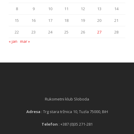
8
9
10
11
12
13
14
15
16
17
18
19
20
21
22
23
24
25
26
27
28
« jan
mar »
Rukometni klub Sloboda
Adresa
: Trg stara tržnica 10, Tuzla 75000, BiH
Telefon
: +387 (0)35 271-281