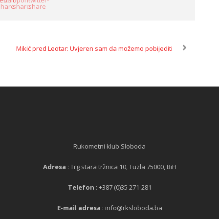
Mikić pred Leotar: Uvjeren sam da možemo pobijediti
Rukometni klub Sloboda
Adresa
: Trg stara tržnica 10, Tuzla 75000, BiH
Telefon
: +387 (0)35 271-281
E-mail adresa
: info@rksloboda.ba