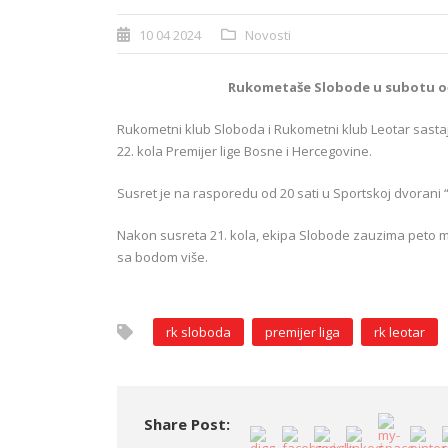
10 04 2024
Novosti
Rukometaše Slobode u subotu oče
Rukometni klub Sloboda i Rukometni klub Leotar sastaj
22. kola Premijer lige Bosne i Hercegovine.
Susret je na rasporedu od 20 sati u Sportskoj dvorani “
Nakon susreta 21. kola, ekipa Slobode zauzima peto mje
sa bodom više.
rk sloboda
premijer liga
rk leotar
Share Post: