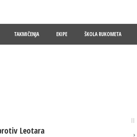
TAKMIČENJA
EKIPE
ŠKOLA RUKOMETA
NOVOSTI
Pratite dešavanja u RK Sloboda
rotiv Leotara