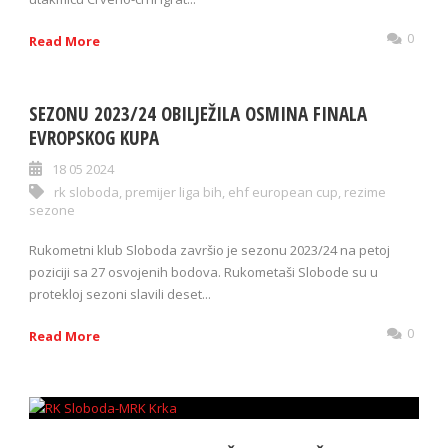
0
Read More
SEZONU 2023/24 OBILJEŽILA OSMINA FINALA
EVROPSKOG KUPA
18 05 2024
rk sloboda
,
premijer liga bih
,
ehf european cup
,
rezime
sezone
Rukometni klub Sloboda završio je sezonu 2023/24 na petoj
poziciji sa 27 osvojenih bodova. Rukometaši Slobode su u
protekloj sezoni slavili deset...
0
Read More