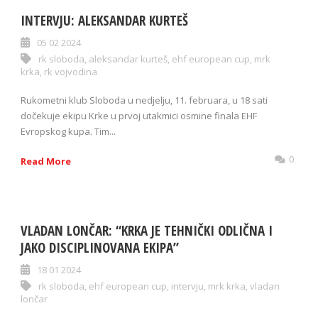
INTERVJU: ALEKSANDAR KURTEŠ
05 02 2024
rk sloboda
,
aleksandar kurteš
,
ehf european cup
,
mrk
krka
,
rk vojvodina
Rukometni klub Sloboda u nedjelju, 11. februara, u 18 sati
dočekuje ekipu Krke u prvoj utakmici osmine finala EHF
Evropskog kupa. Tim...
0
Read More
VLADAN LONČAR: “KRKA JE TEHNIČKI ODLIČNA I
JAKO DISCIPLINOVANA EKIPA”
18 01 2024
rk sloboda
,
ehf european cup
,
intervju
,
mrk krka
,
vladan
lončar