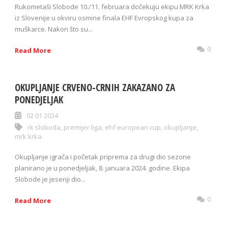
Rukometaši Slobode 10./11. februara dočekuju ekipu MRK Krka
iz Slovenije u okviru osmine finala EHF Evropskog kupa za
muškarce. Nakon što su...
0
Read More
OKUPLJANJE CRVENO-CRNIH ZAKAZANO ZA
PONEDJELJAK
02 01 2024
rk sloboda
,
premijer liga
,
ehf european cup
,
okupljanje
,
mrk krka
Okupljanje igrača i početak priprema za drugi dio sezone
planirano je u ponedjeljak, 8. januara 2024. godine. Ekipa
Slobode je jesenji dio...
0
Read More