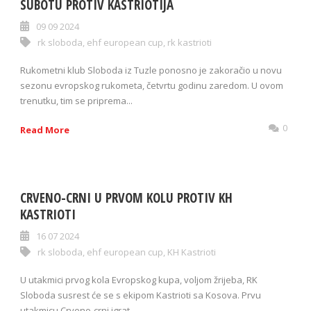
SUBOTU PROTIV KASTRIOTIJA
09 09 2024
rk sloboda
,
ehf european cup
,
rk kastrioti
Rukometni klub Sloboda iz Tuzle ponosno je zakoračio u novu
sezonu evropskog rukometa, četvrtu godinu zaredom. U ovom
trenutku, tim se priprema...
0
Read More
CRVENO-CRNI U PRVOM KOLU PROTIV KH
KASTRIOTI
16 07 2024
rk sloboda
,
ehf european cup
,
KH Kastrioti
U utakmici prvog kola Evropskog kupa, voljom žrijeba, RK
Sloboda susrest će se s ekipom Kastrioti sa Kosova. Prvu
utakmicu Crveno-crni igrat...