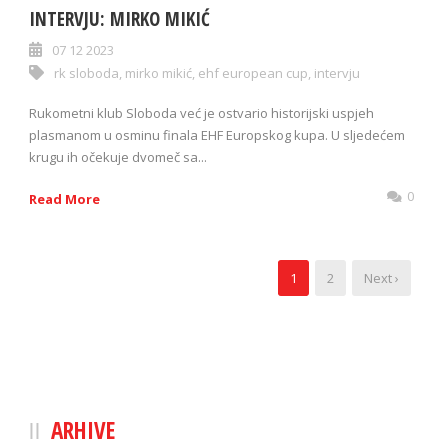
INTERVJU: MIRKO MIKIĆ
07 12 2023
rk sloboda
,
mirko mikić
,
ehf european cup
,
intervju
Rukometni klub Sloboda već je ostvario historijski uspjeh
plasmanom u osminu finala EHF Europskog kupa. U sljedećem
krugu ih očekuje dvomeč sa...
0
Read More
1
2
Next ›
ARHIVE