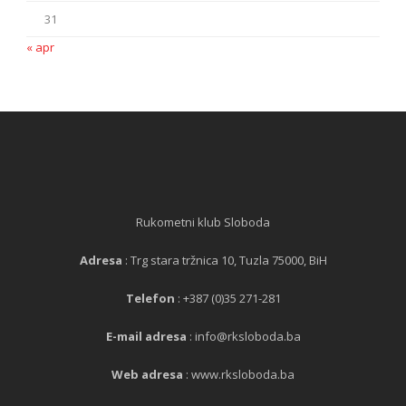
31
« apr
Rukometni klub Sloboda
Adresa
: Trg stara tržnica 10, Tuzla 75000, BiH
Telefon
: +387 (0)35 271-281
E-mail adresa
: info@rksloboda.ba
Web adresa
: www.rksloboda.ba