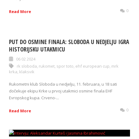
0
Read More
PUT DO OSMINE FINALA: SLOBODA U NEDJELJU IGRA
HISTORIJSKU UTAKMICU
06 02 2024
rk sloboda
,
rukomet
,
spor toto
,
ehf european cup
,
mrk
krka
,
klaksvik
Rukometni klub Sloboda u nedjelju, 11. februara, u 18 sati
dočekuje ekipu Krke u prvoj utakmici osmine finala EHF
Evropskog kupa. Crveno-...
0
Read More