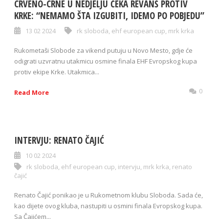
CRVENO-CRNE U NEDJELJU ČEKA REVANŠ PROTIV
KRKE: “NEMAMO ŠTA IZGUBITI, IDEMO PO POBJEDU”
13 02 2024
rk sloboda
,
ehf european cup
,
mrk krka
Rukometaši Slobode za vikend putuju u Novo Mesto, gdje će
odigrati uzvratnu utakmicu osmine finala EHF Evropskog kupa
protiv ekipe Krke. Utakmica...
0
Read More
INTERVJU: RENATO ČAJIĆ
10 02 2024
rk sloboda
,
ehf european cup
,
intervju
,
mrk krka
,
renato
čajić
Renato Čajić ponikao je u Rukometnom klubu Sloboda. Sada će,
kao dijete ovog kluba, nastupiti u osmini finala Evropskog kupa.
Sa Čajićem...