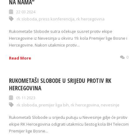
NA NAMA”
22 03 2024
rk sloboda
,
press konferencija
,
rk hercegovina
Rukometaše Slobode sutra očekuje susret protiv ekipe
Hercegovine iz Nevesinja u okviru 19. kola Premijer lige Bosne i
Hercegovine. Nakon utakmice protiv...
0
Read More
RUKOMETAŠI SLOBODE U SRIJEDU PROTIV RK
HERCEGOVINA
05 11 2023
rk sloboda
,
premijer liga bih
,
rk hercegovina
,
nevesinje
Rukometaši Slobode u srijedu putuju u Nevesinje gdje će protiv
ekipe RK Hercegovina odigrati utakmicu šestog kola BH Telecom
Premijer lige Bosne...