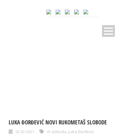
TAG
Luka Đorđević
LUKA ĐORĐEVIĆ NOVI RUKOMETAŠ SLOBODE
02 02 2021
rk sloboda
,
Luka Đorđević