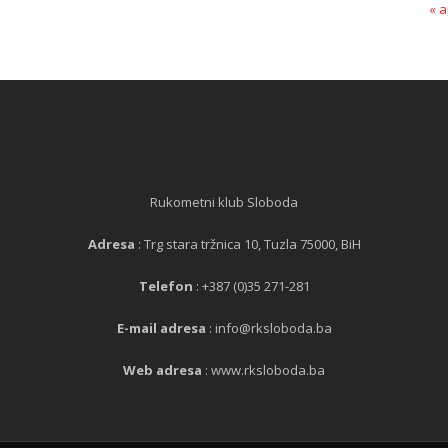
« a
Rukometni klub Sloboda
Adresa
: Trg stara tržnica 10, Tuzla 75000, BiH
Telefon
: +387 (0)35 271-281
E-mail adresa
: info@rksloboda.ba
Web adresa
: www.rksloboda.ba