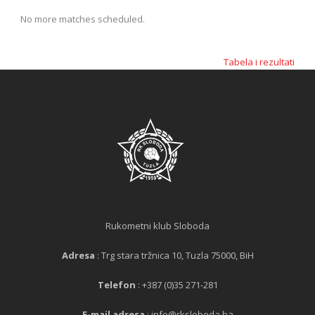
No more matches scheduled.
Tabela i rezultati
Rukometni klub Sloboda
Adresa
: Trg stara tržnica 10, Tuzla 75000, BiH
Telefon
: +387 (0)35 271-281
E-mail adresa
: info@rksloboda.ba