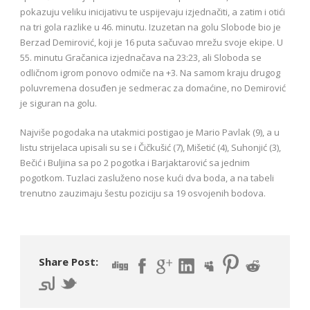
pokazuju veliku inicijativu te uspijevaju izjednačiti, a zatim i otići
na tri gola razlike u 46. minutu. Izuzetan na golu Slobode bio je
Berzad Demirović, koji je 16 puta sačuvao mrežu svoje ekipe. U
55. minutu Gračanica izjednačava na 23:23, ali Sloboda se
odličnom igrom ponovo odmiče na +3. Na samom kraju drugog
poluvremena dosuđen je sedmerac za domaćine, no Demirović
je siguran na golu.
Najviše pogodaka na utakmici postigao je Mario Pavlak (9), a u
listu strijelaca upisali su se i Čičkušić (7), Mišetić (4), Suhonjić (3),
Bečić i Buljina sa po 2 pogotka i Barjaktarović sa jednim
pogotkom. Tuzlaci zasluženo nose kući dva boda, a na tabeli
trenutno zauzimaju šestu poziciju sa 19 osvojenih bodova.
Share Post: