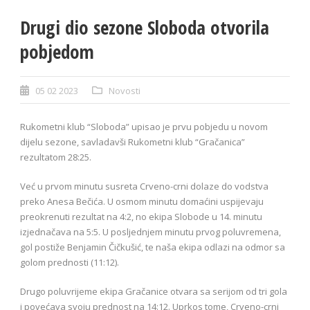
Drugi dio sezone Sloboda otvorila
pobjedom
05 02 2023
Novosti
Rukometni klub “Sloboda” upisao je prvu pobjedu u novom
dijelu sezone, savladavši Rukometni klub “Gračanica”
rezultatom 28:25.
Već u prvom minutu susreta Crveno-crni dolaze do vodstva
preko Anesa Bečića. U osmom minutu domaćini uspijevaju
preokrenuti rezultat na 4:2, no ekipa Slobode u 14. minutu
izjednačava na 5:5. U posljednjem minutu prvog poluvremena,
gol postiže Benjamin Čičkušić, te naša ekipa odlazi na odmor sa
golom prednosti (11:12).
Drugo poluvrijeme ekipa Gračanice otvara sa serijom od tri gola
i povećava svoju prednost na 14:12. Uprkos tome, Crveno-crni