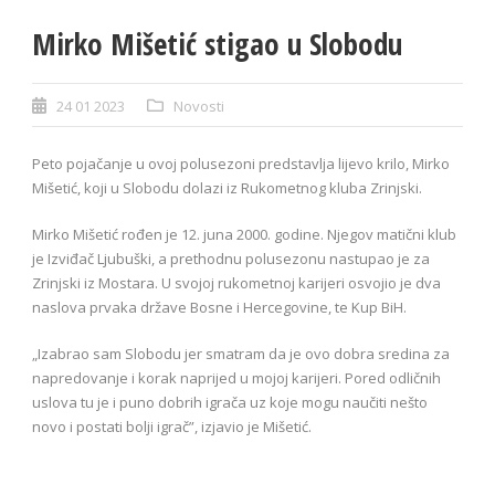
Mirko Mišetić stigao u Slobodu
24 01 2023
Novosti
Peto pojačanje u ovoj polusezoni predstavlja lijevo krilo, Mirko
Mišetić, koji u Slobodu dolazi iz Rukometnog kluba Zrinjski.
Mirko Mišetić rođen je 12. juna 2000. godine. Njegov matični klub
je Izviđač Ljubuški, a prethodnu polusezonu nastupao je za
Zrinjski iz Mostara. U svojoj rukometnoj karijeri osvojio je dva
naslova prvaka države Bosne i Hercegovine, te Kup BiH.
„Izabrao sam Slobodu jer smatram da je ovo dobra sredina za
napredovanje i korak naprijed u mojoj karijeri. Pored odličnih
uslova tu je i puno dobrih igrača uz koje mogu naučiti nešto
novo i postati bolji igrač”, izjavio je Mišetić.