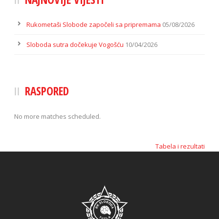
Rukometaši Slobode započeli sa pripremama
05/08/2026
Sloboda sutra dočekuje Vogošću
10/04/2026
RASPORED
No more matches scheduled.
Tabela i rezultati