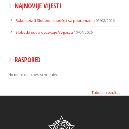
NAJNOVIJE VIJESTI
Rukometaši Slobode započeli sa pripremama
05/08/2026
Sloboda sutra dočekuje Vogošću
10/04/2026
RASPORED
No more matches scheduled.
Tabela i rezultati