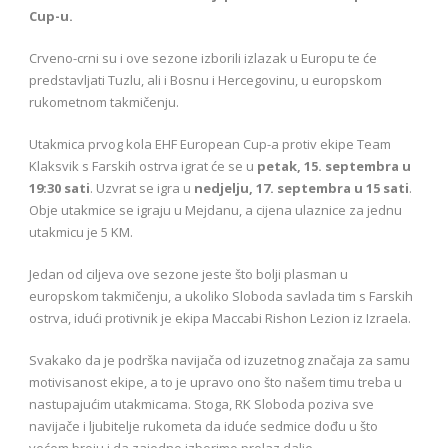
Cup-u.
Crveno-crni su i ove sezone izborili izlazak u Europu te će
predstavljati Tuzlu, ali i Bosnu i Hercegovinu, u europskom
rukometnom takmičenju.
Utakmica prvog kola EHF European Cup-a protiv ekipe Team
Klaksvik s Farskih ostrva igrat će se u
petak, 15. septembra u
19:30 sati
. Uzvrat se igra u
nedjelju, 17. septembra u 15 sati
.
Obje utakmice se igraju u Mejdanu, a cijena ulaznice za jednu
utakmicu je 5 KM.
Jedan od ciljeva ove sezone jeste što bolji plasman u
europskom takmičenju, a ukoliko Sloboda savlada tim s Farskih
ostrva, idući protivnik je ekipa Maccabi Rishon Lezion iz Izraela.
Svakako da je podrška navijača od izuzetnog značaja za samu
motivisanost ekipe, a to je upravo ono što našem timu treba u
nastupajućim utakmicama. Stoga, RK Sloboda poziva sve
navijače i ljubitelje rukometa da iduće sedmice dođu u što
većem broju i da zajedno izborimo prolaz dalje.