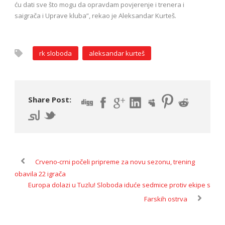
ću dati sve što mogu da opravdam povjerenje i trenera i
saigrača i Uprave kluba”, rekao je Aleksandar Kurteš.
rk sloboda
aleksandar kurteš
Share Post:
Crveno-crni počeli pripreme za novu sezonu, trening
obavila 22 igrača
Europa dolazi u Tuzlu! Sloboda iduće sedmice protiv ekipe s
Farskih ostrva