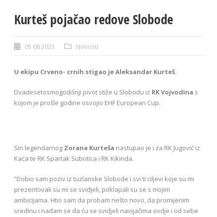
Kurteš pojačao redove Slobode
05 08 2023
Novosti
U ekipu Crveno- crnih stigao je Aleksandar Kurteš.
Dvadesetosmogodišnji pivot stiže u Slobodu iz
RK Vojvodina
s
kojom je prošle godine osvojio EHF European Cup.
Sin legendarnog
Zorana Kurteša
nastupao je i za RK Jugović iz
Kaća te RK Spartak Subotica i RK Kikinda.
“Dobio sam poziv iz tuzlanske Slobode i svi ti ciljevi koje su mi
prezentovali su mi se svidjeli, poklapali su se s mojim
ambicijama. Htio sam da probam nešto novo, da promijenim
sredinu i nadam se da ću se svidjeli navijačima ovdje i od sebe