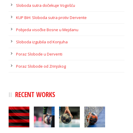
Sloboda sutra dočekuje Vogošću
KUP BiH: Sloboda sutra protiv Dervente
Pobjeda visočke Bosne u Mejdanu
Sloboda izgubila od Konjuha
Poraz Slobode u Derventi
Poraz Slobode od Zrinjskog
RECENT WORKS