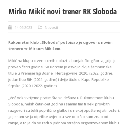
Mirko Mikić novi trener RK Sloboda
14 06 2023
Novosti
Rukometni klub „Sloboda“ potpisao je ugovor s novim
trenerom- Mirkom Mikićem.
Mikić na klupu crveno-crnih dolazi iz banjalučkog Borca, gdje je
proveo četiri godine. Sa Borcem je osvojio dvije šampionske
titule u Premijer ligi Bosne i Hercegovine, 2020. i 2022. godine,
jedan Kup BiH (2021. godine) i dvije titule u Kupu Republike
Srpske (2020. i 2022. godine).
„Već neko vrijeme pratim šta se dešava u Rukometnom klubu
Sloboda, nekih četiri-pet godina i samim tim ti neki provbitni
razgovori su tekli poprilično glatko i u nekoj opuštenoj atmosferi,
gdje sam se ja otprilike uvjerio u sve ono što sam znao od
ranije, a to je da se radi o jednom strašno organizovanom klubu