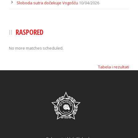
Sloboda sutra dočekuje Vogošću
10/04/2026
RASPORED
No more matches scheduled.
Tabela i rezultati