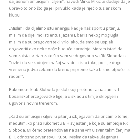
sa jasnom ambicijom i ciljem“, navodi Mirko Mikić te dodaje da je
upravo to ono što ga je i privuklo kada je riječ o tuzlanskom
klubu.
„Mislim i da dijelimo istu energiju kad je naš sport u pitanju,
mislim da dijelimo isti entuzijazam i, bar iz nekog mog ugla,
mislim da su pregovori tekli vrlo lako, da smo se uspjeli
dogovoriti oko neke naše buduće saradnje. Moram istaći da
sam zaista sretan zato što sam se dogovorio sa RK Sloboda iz
Tuzle i da se radujem našoj saradnji i isto tako, poslije dugo
vremena jedva čekam da krenu pripreme kako bismo otpočeli s
radom“.
Rukometni klub Sloboda je klub koji pretendira na sami vrh
bosanskohercegovačke lige, a u skladu s tim je sklopljen i
ugovor s novim trenerom.
„Kad su ambicije i ciljevi u pitanju izbjegavam da pričam o tome,
međutim, ko prati rukomet u BiH svjestan je koje su ambicije RK
Sloboda. Mi ćemo pretendovati na sami vrh u svim takmičenjima
BiH, odnosno prvenstvu i Kupu. Mislim da takva ulaganja i