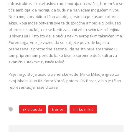
infrastruktura i takvi uslovi rada moraju da znače i, barem što se
tiče ambicija, da moraju da budu na najvećem mogućem nivou.
Neka moja prvobitno lična ambicija jeste da pokušamo oformiti
ekipu koja može ostvariti sve te dugoročne ambicije tj. pokušati
oformiti ekipu koja će se boriti za sami vrh u svim takmičenjima
u okviru BiH i isto što dalje otići u nekim evropskim takmičenjima.
Pored toga, vrlo je važno da se zaliječe povrede koje su
prenesene iz prethodne sezone i da se što prije spremimo u
tom pripremnom periodu kako bismo spremno dočekali prvu
zvaničnu utakmicu“, ističe Mikić.
Prije nego što je ušao u trenerske vode, Mirko Mikić je igrao za
svoj lokalni klub RK Kotor Varoš, potom i RK Borac, a bio je i član
reprezentacije naše države.
rk sloboda
trener
mirko mikić