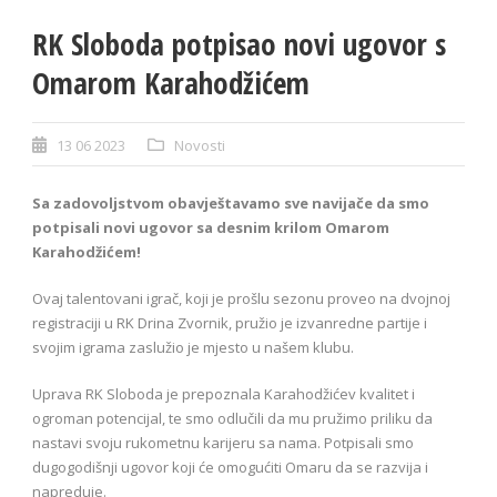
RK Sloboda potpisao novi ugovor s
Omarom Karahodžićem
13 06 2023
Novosti
Sa zadovoljstvom obavještavamo sve navijače da smo
potpisali novi ugovor sa desnim krilom Omarom
Karahodžićem!
Ovaj talentovani igrač, koji je prošlu sezonu proveo na dvojnoj
registraciji u RK Drina Zvornik, pružio je izvanredne partije i
svojim igrama zaslužio je mjesto u našem klubu.
Uprava RK Sloboda je prepoznala Karahodžićev kvalitet i
ogroman potencijal, te smo odlučili da mu pružimo priliku da
nastavi svoju rukometnu karijeru sa nama. Potpisali smo
dugogodišnji ugovor koji će omogućiti Omaru da se razvija i
napreduje.