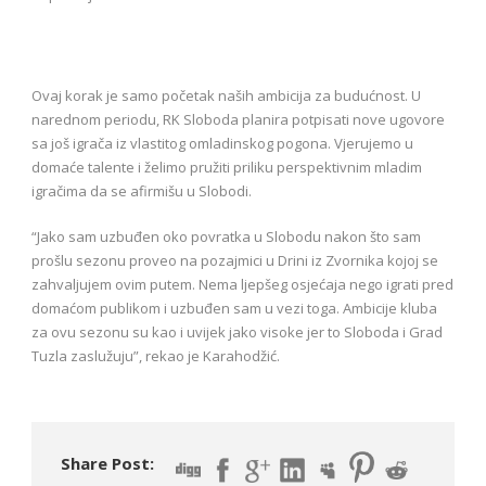
Ovaj korak je samo početak naših ambicija za budućnost. U
narednom periodu, RK Sloboda planira potpisati nove ugovore
sa još igrača iz vlastitog omladinskog pogona. Vjerujemo u
domaće talente i želimo pružiti priliku perspektivnim mladim
igračima da se afirmišu u Slobodi.
“Jako sam uzbuđen oko povratka u Slobodu nakon što sam
prošlu sezonu proveo na pozajmici u Drini iz Zvornika kojoj se
zahvaljujem ovim putem. Nema ljepšeg osjećaja nego igrati pred
domaćom publikom i uzbuđen sam u vezi toga. Ambicije kluba
za ovu sezonu su kao i uvijek jako visoke jer to Sloboda i Grad
Tuzla zaslužuju”, rekao je Karahodžić.
Share Post: