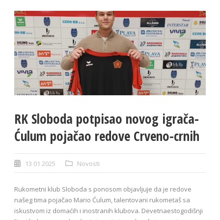
RK Sloboda potpisao novog igrača-
Ćulum pojačao redove Crveno-crnih
13 01 2025
Novosti
Rukometni klub Sloboda s ponosom objavljuje da je redove
našeg tima pojačao Mario Ćulum, talentovani rukometaš sa
iskustvom iz domaćih i inostranih klubova. Devetnaestogodišnji