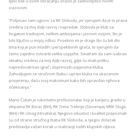
lijevi bek u svom obraćanju izrazio je zadovoljstvo novim
izazovom:
“Potpisao sam ugovor za RK Slobodu, jer vjerujem da je to prava
sredina za moj dalji razvoj i napredak. Sloboda je klub sa
bogatom tradicijom, velikim ambicijama i jasnom vizijom, što je
bilo ključno u mojoj odluci. Posebno mi je drago što ću biti dio
tima koji je pun mladih i perspektivnih igrača, te vjerujem da
ćemo zajedno ostvariti velike uspjehe. Smatram da sam izabrao
idealnu sredinu za moj dalji razvoj, gdje ću imati priliku
napredovati kao igrač i doprinositi uspjesima kluba.
Zahvaljujem se stručnom štabu i upravi kluba na ukazanom
povjerenju, daću svoj maksimum kako bih opravdao njihova
očekivanja.”
Mario Ćulum je rukometni profesionalac koji je karijeru gradio u
ekipama RK Borac (BiH), RK Trimo Trebnje (Slovenija), MRK Sloga
(BiH) i RK Umag (Hrvatska). Njegovo iskustvo i kvalitet prepoznati
su od strane stručnog štaba RK Sloboda, a njegov dolazak
predstavlja važan korak u realizaciji naših klupskih ciljeva.