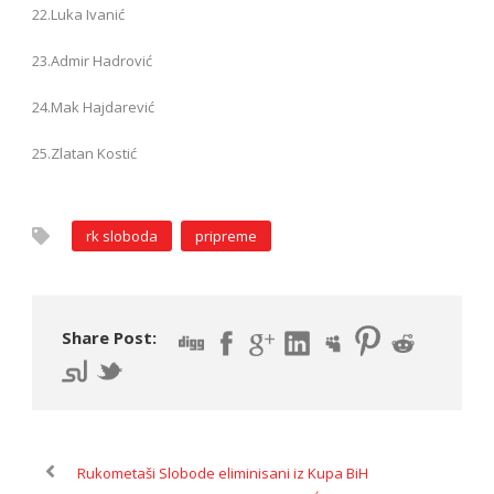
22.Luka Ivanić
23.Admir Hadrović
24.Mak Hajdarević
25.Zlatan Kostić
rk sloboda
pripreme
Share Post:
Rukometaši Slobode eliminisani iz Kupa BiH