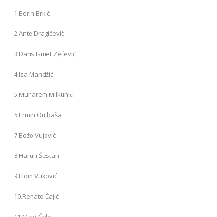
1.Berin Brkić
2.Ante Dragičević
3.Daris Ismet Zečević
4.Isa Mandžić
5.Muharem Milkunić
6.Ermin Ombaša
7.Božo Vujović
8.Harun Šestan
9.Eldin Vuković
10.Renato Čajić
11.Maid Čolo