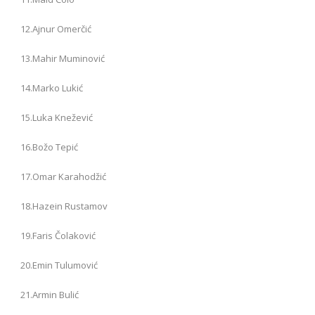
12.Ajnur Omerčić
13.Mahir Muminović
14.Marko Lukić
15.Luka Knežević
16.Božo Tepić
17.Omar Karahodžić
18.Hazein Rustamov
19.Faris Čolaković
20.Emin Tulumović
21.Armin Bulić