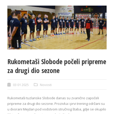
Rukometaši Slobode počeli pripreme
za drugi dio sezone
03 01 2025
Novosti
Rukometaši tuzlanske Slobode danas su zvanično započeli
pripreme za drugi dio sezone. Prozivka i prvi trening održani su
u dvorani Mejdan pod vodstvom stručnog štaba, gdje se okupilo