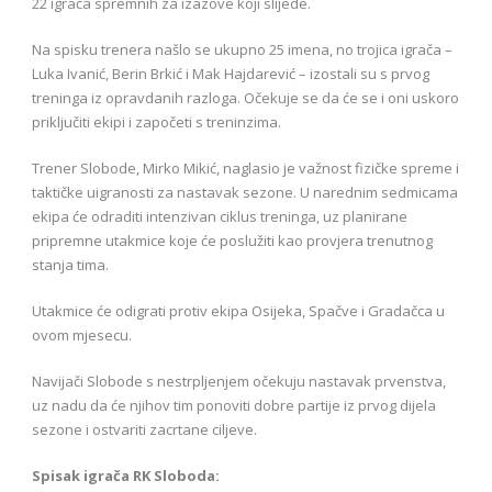
22 igrača spremnih za izazove koji slijede.
Na spisku trenera našlo se ukupno 25 imena, no trojica igrača –
Luka Ivanić, Berin Brkić i Mak Hajdarević – izostali su s prvog
treninga iz opravdanih razloga. Očekuje se da će se i oni uskoro
priključiti ekipi i započeti s treninzima.
Trener Slobode, Mirko Mikić, naglasio je važnost fizičke spreme i
taktičke uigranosti za nastavak sezone. U narednim sedmicama
ekipa će odraditi intenzivan ciklus treninga, uz planirane
pripremne utakmice koje će poslužiti kao provjera trenutnog
stanja tima.
Utakmice će odigrati protiv ekipa Osijeka, Spačve i Gradačca u
ovom mjesecu.
Navijači Slobode s nestrpljenjem očekuju nastavak prvenstva,
uz nadu da će njihov tim ponoviti dobre partije iz prvog dijela
sezone i ostvariti zacrtane ciljeve.
Spisak igrača RK Sloboda: