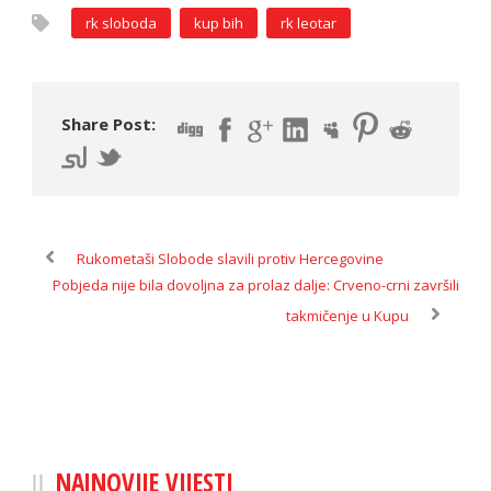
rk sloboda
kup bih
rk leotar
Share Post:
Rukometaši Slobode slavili protiv Hercegovine
Pobjeda nije bila dovoljna za prolaz dalje: Crveno-crni završili
takmičenje u Kupu
NAJNOVIJE VIJESTI