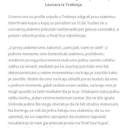
Leotara iz Trebinja.
Crveno-crni su prošle srijede u Trebinju odigrali prvu utakmicu
četvrfinala Kupa u kojoj su poraženi sa 31:26. Tuzlaci će u
uzvratnoj utakmici pokušati nadoknaditi pet golova zaostatka, a
potom i izboriti prolaz u final four takmičenja.
„U prvoj utakmici smo, takoreći „sami pali, sami se ubili“. U
jednom momentu smo kontrolisali utakmicu, početkom i
sredinom prvog poluvremena imali smo jednu sasvim solidnu
zalihu za revanš, međutim po ko zna koji put malo smo bili
dekoncentrisani u nekim momentima i na kraju je završilo kako
je završilo. Mislim da smo na kraju ublažili poraz budući da smo
u jednom momentu gubili sedam-osam razlike, na kraju smo je
mogli spustili na četiri međutim šta je tu je. Očekujem sutra jednu
veliku borbu, jedan veoma motivisan Leotar, što se tiče igrača
Slobode jedino što mogu obećati je da će biti strašno motivisani.
Na treningu se vidi da jedva čekaju ovu utakmicu, da su svi
optimisti, da svi zajedno vjerujemo da možemo napraviti
rezultat koji će nam garantovati prolaz na final four Kupa“,