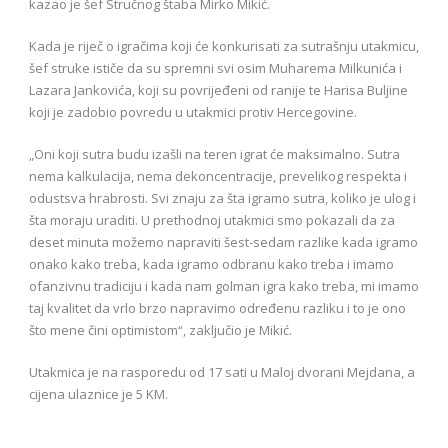
kazao je šef Stručnog štaba Mirko Mikić.
Kada je riječ o igračima koji će konkurisati za sutrašnju utakmicu,
šef struke ističe da su spremni svi osim Muharema Milkunića i
Lazara Jankovića, koji su povrijeđeni od ranije te Harisa Buljine
koji je zadobio povredu u utakmici protiv Hercegovine.
„Oni koji sutra budu izašli na teren igrat će maksimalno. Sutra
nema kalkulacija, nema dekoncentracije, prevelikog respekta i
odustsva hrabrosti. Svi znaju za šta igramo sutra, koliko je ulog i
šta moraju uraditi. U prethodnoj utakmici smo pokazali da za
deset minuta možemo napraviti šest-sedam razlike kada igramo
onako kako treba, kada igramo odbranu kako treba i imamo
ofanzivnu tradiciju i kada nam golman igra kako treba, mi imamo
taj kvalitet da vrlo brzo napravimo određenu razliku i to je ono
što mene čini optimistom“, zaključio je Mikić.
Utakmica je na rasporedu od 17 sati u Maloj dvorani Mejdana, a
cijena ulaznice je 5 KM.