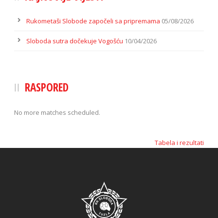
Rukometaši Slobode započeli sa pripremama
05/08/2026
Sloboda sutra dočekuje Vogošću
10/04/2026
RASPORED
No more matches scheduled.
Tabela i rezultati