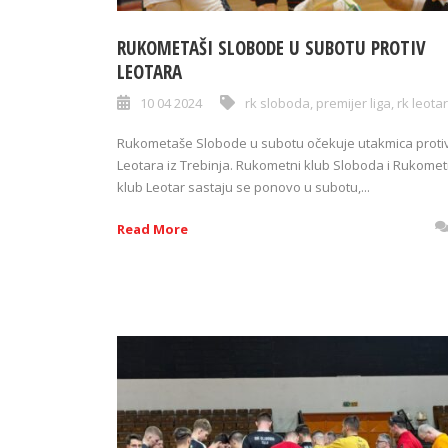
RUKOMETAŠI SLOBODE U SUBOTU PROTIV
LEOTARA
10 04 2024
rk sloboda
,
premijer liga
,
rk leotar
Rukometaše Slobode u subotu očekuje utakmica proti
Leotara iz Trebinja. Rukometni klub Sloboda i Rukomet
klub Leotar sastaju se ponovo u subotu,...
Read More