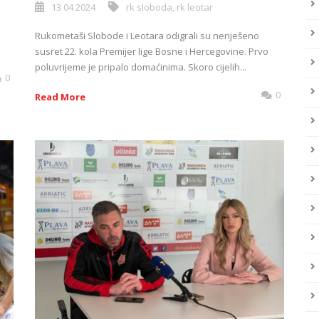
13 04 2024
rk sloboda
,
rk leotar
Rukometaši Slobode i Leotara odigrali su neriješeno
susret 22. kola Premijer lige Bosne i Hercegovine. Prvo
poluvrijeme je pripalo domaćinima. Skoro cijelih...
0
0
Read More