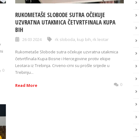
RUKOMETAŠE SLOBODE SUTRA OČEKUJE
UZVRATNA UTAKMICA ČETVRTFINALA KUPA
BIH
26 03 2024
rk sloboda
,
kup bih
,
rk leotar
v
ni
Rukometaše Slobode sutra očekuje uzvratna utakmica
četvrtfinala Kupa Bosne i Hercegovine protiv ekipe
Leotara iz Trebinja. Crveno-crni su prošle srijede u
0
Trebinju...
0
Read More