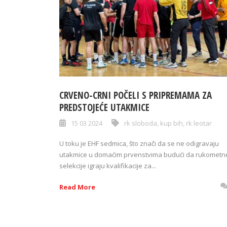
CRVENO-CRNI POČELI S PRIPREMAMA ZA
PREDSTOJEĆE UTAKMICE
15 03 2024
rk sloboda
,
kup bih
,
rk leotar
U toku je EHF sedmica, što znači da se ne odigravaju
utakmice u domaćim prvenstvima budući da rukometn
selekcije igraju kvalifikacije za...
Read More