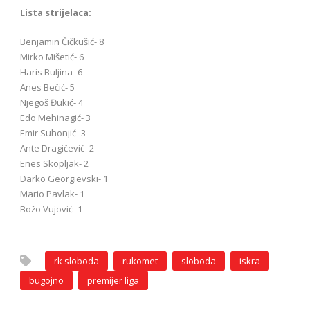
Lista strijelaca:
Benjamin Čičkušić- 8
Mirko Mišetić- 6
Haris Buljina- 6
Anes Bečić- 5
Njegoš Đukić- 4
Edo Mehinagić- 3
Emir Suhonjić- 3
Ante Dragičević- 2
Enes Skopljak- 2
Darko Georgievski- 1
Mario Pavlak- 1
Božo Vujović- 1
rk sloboda
rukomet
sloboda
iskra
bugojno
premijer liga