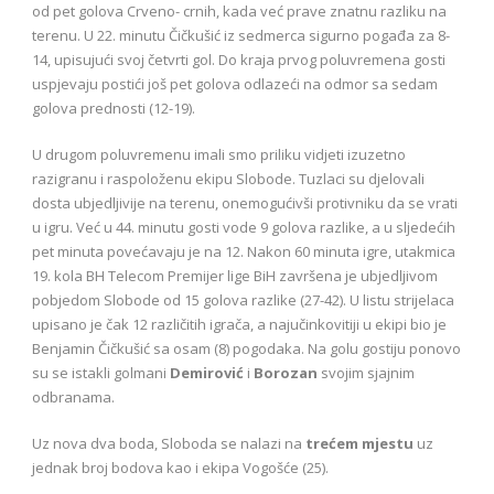
od pet golova Crveno- crnih, kada već prave znatnu razliku na
terenu. U 22. minutu Čičkušić iz sedmerca sigurno pogađa za 8-
14, upisujući svoj četvrti gol. Do kraja prvog poluvremena gosti
uspjevaju postići još pet golova odlazeći na odmor sa sedam
golova prednosti (12-19).
U drugom poluvremenu imali smo priliku vidjeti izuzetno
razigranu i raspoloženu ekipu Slobode. Tuzlaci su djelovali
dosta ubjedljivije na terenu, onemogućivši protivniku da se vrati
u igru. Već u 44. minutu gosti vode 9 golova razlike, a u sljedećih
pet minuta povećavaju je na 12. Nakon 60 minuta igre, utakmica
19. kola BH Telecom Premijer lige BiH završena je ubjedljivom
pobjedom Slobode od 15 golova razlike (27-42). U listu strijelaca
upisano je čak 12 različitih igrača, a najučinkovitiji u ekipi bio je
Benjamin Čičkušić sa osam (8) pogodaka. Na golu gostiju ponovo
su se istakli golmani
Demirović
i
Borozan
svojim sjajnim
odbranama.
Uz nova dva boda, Sloboda se nalazi na
trećem mjestu
uz
jednak broj bodova kao i ekipa Vogošće (25).