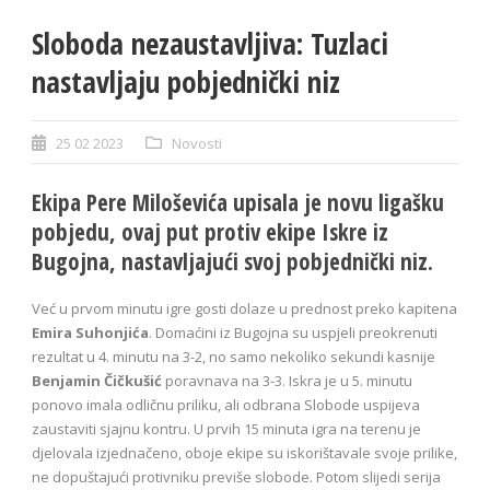
Sloboda nezaustavljiva: Tuzlaci
nastavljaju pobjednički niz
25 02 2023
Novosti
Ekipa Pere Miloševića upisala je novu ligašku
pobjedu, ovaj put protiv ekipe Iskre iz
Bugojna, nastavljajući svoj pobjednički niz.
Već u prvom minutu igre gosti dolaze u prednost preko kapitena
Emira Suhonjića
. Domaćini iz Bugojna su uspjeli preokrenuti
rezultat u 4. minutu na 3-2, no samo nekoliko sekundi kasnije
Benjamin Čičkušić
poravnava na 3-3. Iskra je u 5. minutu
ponovo imala odličnu priliku, ali odbrana Slobode uspijeva
zaustaviti sjajnu kontru. U prvih 15 minuta igra na terenu je
djelovala izjednačeno, oboje ekipe su iskorištavale svoje prilike,
ne dopuštajući protivniku previše slobode. Potom slijedi serija