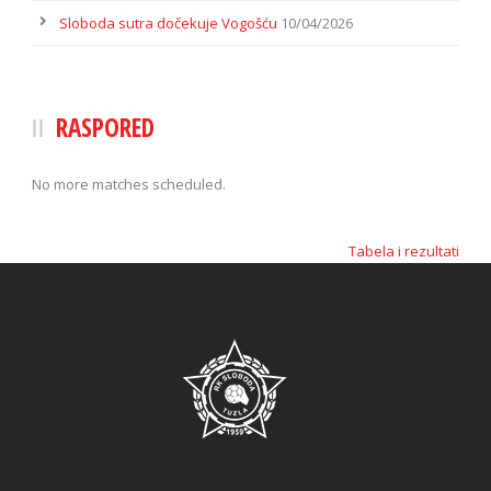
Sloboda sutra dočekuje Vogošću
10/04/2026
RASPORED
No more matches scheduled.
Tabela i rezultati