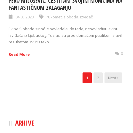
PERO MILOŠEVIĆ: ČESTITAM SVOJIM MOMCIMA NA
FANTASTIČNOM ZALAGANJU
04 03 2023
rukomet
,
sloboda
,
izviđač
Ekipa Slobode sinoć je savladala, do tada, nesavladivu ekipu
Izviđača iz Ljubuškog. Tuzlaci su pred domaćom publikom slavili
rezultatom 39:35 i tako...
0
Read More
1
2
Next ›
ARHIVE