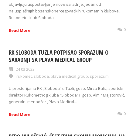
objavljuju uspostavljanje nove saradnje. Jedan od
najuspješnijih bosanskohercegovačkih rukometnih klubova,
Rukometni klub Sloboda...
0
Read More
RK SLOBODA TUZLA POTPISAO SPORAZUM O
SARADNJI SA PLAVA MEDICAL GROUP
24 03 2023
rukomet
,
sloboda
,
plava medical group
,
sporazum
U prostorijama RK „Sloboda“ u Tuzli, gosp. Mirza Bulić, sportski
direktor Rukometnog kluba “Sloboda” i gosp. Almir Majstorović,
generalni menadžer „Plava Medical...
0
Read More