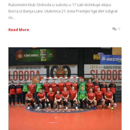
Rukometni klub Sloboda u subotu u 17 sati dočekuje ekipu
Borca iz Banja Luke. Utakmica 21. kola Premijer lige BiH odigrat
će...
0
Read More