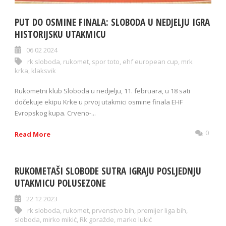
PUT DO OSMINE FINALA: SLOBODA U NEDJELJU IGRA
HISTORIJSKU UTAKMICU
06 02 2024
rk sloboda
,
rukomet
,
spor toto
,
ehf european cup
,
mrk
krka
,
klaksvik
Rukometni klub Sloboda u nedjelju, 11. februara, u 18 sati
dočekuje ekipu Krke u prvoj utakmici osmine finala EHF
Evropskog kupa. Crveno-...
0
Read More
RUKOMETAŠI SLOBODE SUTRA IGRAJU POSLJEDNJU
UTAKMICU POLUSEZONE
22 12 2023
rk sloboda
,
rukomet
,
prvenstvo bih
,
premijer liga bih
,
sloboda
,
mirko mikić
,
Rk goražde
,
marko lukić