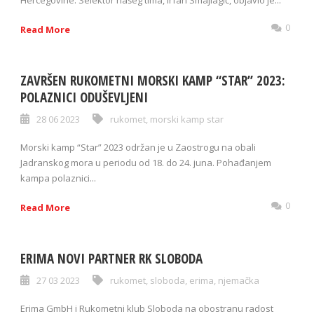
Hercegovine. Selektor našeg tima, Irfan Smajlagić, objavio je...
0
Read More
ZAVRŠEN RUKOMETNI MORSKI KAMP “STAR” 2023:
POLAZNICI ODUŠEVLJENI
28 06 2023
rukomet
,
morski kamp star
Morski kamp “Star” 2023 održan je u Zaostrogu na obali
Jadranskog mora u periodu od 18. do 24. juna. Pohađanjem
kampa polaznici...
0
Read More
ERIMA NOVI PARTNER RK SLOBODA
27 03 2023
rukomet
,
sloboda
,
erima
,
njemačka
Erima GmbH i Rukometni klub Sloboda na obostranu radost