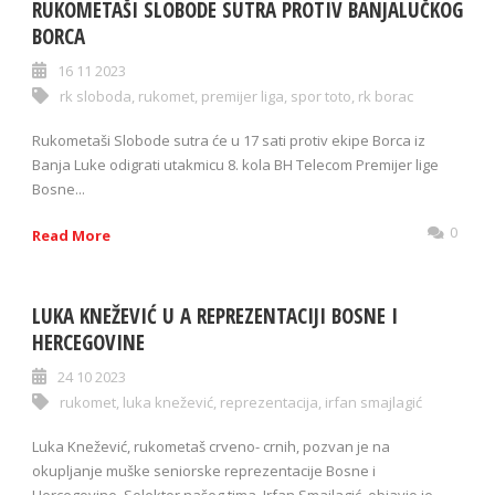
RUKOMETAŠI SLOBODE SUTRA PROTIV BANJALUČKOG
BORCA
16 11 2023
rk sloboda
,
rukomet
,
premijer liga
,
spor toto
,
rk borac
Rukometaši Slobode sutra će u 17 sati protiv ekipe Borca iz
Banja Luke odigrati utakmicu 8. kola BH Telecom Premijer lige
Bosne...
0
Read More
LUKA KNEŽEVIĆ U A REPREZENTACIJI BOSNE I
HERCEGOVINE
24 10 2023
rukomet
,
luka knežević
,
reprezentacija
,
irfan smajlagić
Luka Knežević, rukometaš crveno- crnih, pozvan je na
okupljanje muške seniorske reprezentacije Bosne i