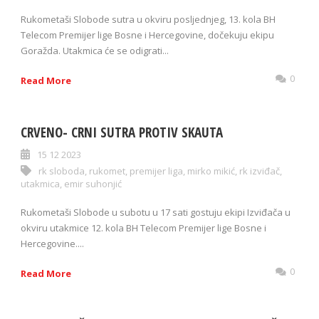
Rukometaši Slobode sutra u okviru posljednjeg, 13. kola BH
Telecom Premijer lige Bosne i Hercegovine, dočekuju ekipu
Goražda. Utakmica će se odigrati...
0
Read More
CRVENO- CRNI SUTRA PROTIV SKAUTA
15 12 2023
rk sloboda
,
rukomet
,
premijer liga
,
mirko mikić
,
rk izviđač
,
utakmica
,
emir suhonjić
Rukometaši Slobode u subotu u 17 sati gostuju ekipi Izviđača u
okviru utakmice 12. kola BH Telecom Premijer lige Bosne i
Hercegovine....
0
Read More