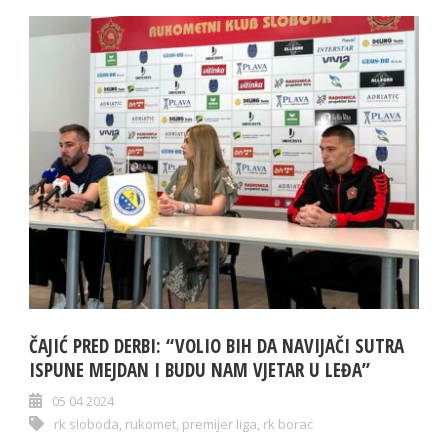
ČAJIĆ PRED DERBI: “VOLIO BIH DA NAVIJAČI SUTRA
ISPUNE MEJDAN I BUDU NAM VJETAR U LEĐA”
05 04 2024
rk sloboda
,
rukomet
,
premijer liga
,
rk borac