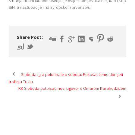
S banjalučkim klubom osvojio je dvije titule prvaka BiH, kao i Kup
BiH, a nastupao je i na Evropskom prvenstvu.
Share Post:
Sloboda igra polufinale u subotu: Pokušat ćemo donijeti
trofej u Tuzlu
RK Sloboda potpisao novi ugovor s Omarom Karahodžićem