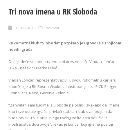
Tri nova imena u RK Sloboda
31 05 2023
Novosti
Rukometni klub “Sloboda” potpisao je ugovore s trojicom
novih igrača.
Od sljedeće sezone, crveno-crni dres nosit će Vladan Lončar,
Luka Knežević i Marko Lukić.
Vladan Lončar, reprezentativac BiH, svoju rukometnu karijeru
započeo je u RK Bosna Visoko, a nastupao je i za PICK Szeged,
Granollers, Nexe, Gorenje Velenje.
“Zahvalan sam ljudima iz Slobode na prilici i svakako da i mene,
kao i sve ostale igrače, privlači stabilan klub s ambicijom da
bude prvak. To je prije svega razlog zašto sam odlučio iz
inostranstva doći ovdje”, rekao je Lončar koji igra na poziciji