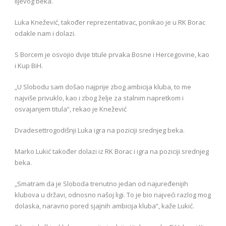
lijevog beka.
Luka Knežević, također reprezentativac, ponikao je u RK Borac
odakle nam i dolazi.
S Borcem je osvojio dvije titule prvaka Bosne i Hercegovine, kao
i Kup BiH.
„U Slobodu sam došao najprije zbog ambicija kluba, to me
najviše privuklo, kao i zbog želje za stalnim napretkom i
osvajanjem titula“, rekao je Knežević
Dvadesettrogodišnji Luka igra na poziciji srednjeg beka.
Marko Lukić također dolazi iz RK Borac i igra na poziciji srednjeg
beka.
„Smatram da je Sloboda trenutno jedan od najuređenijih
klubova u državi, odnosno našoj ligi. To je bio najveći razlog mog
dolaska, naravno pored sjajnih ambicija kluba“, kaže Lukić.