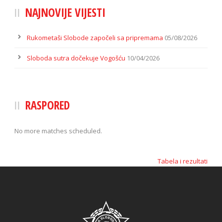
NAJNOVIJE VIJESTI
Rukometaši Slobode započeli sa pripremama
05/08/2026
Sloboda sutra dočekuje Vogošću
10/04/2026
RASPORED
No more matches scheduled.
Tabela i rezultati