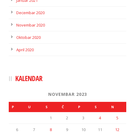
Januar 2021
Decembar 2020
Novembar 2020
Oktobar 2020
April 2020
KALENDAR
NOVEMBAR 2023
P
U
S
Č
P
S
N
1
2
3
4
5
6
7
8
9
10
11
12