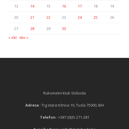
13
14
15
16
17
18
19
20
21
22
23
24
25
26
27
28
29
30
« okt
dec »
Rukometni klub Sloboda
Adresa
: Trg stara tržnica 10, Tuzla 75000, BiH
Telefon
: +387 (0)35 271-281