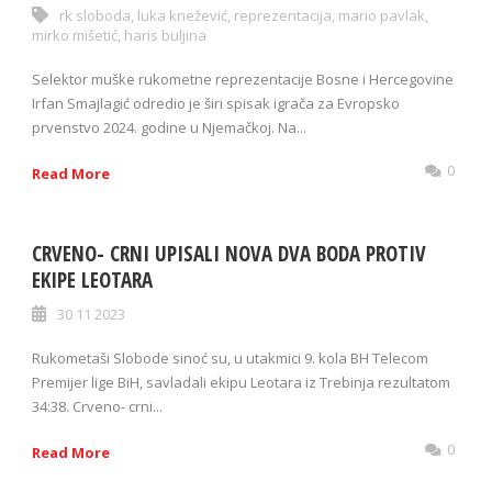
rk sloboda
,
luka knežević
,
reprezentacija
,
mario pavlak
,
mirko mišetić
,
haris buljina
Selektor muške rukometne reprezentacije Bosne i Hercegovine
Irfan Smajlagić odredio je širi spisak igrača za Evropsko
prvenstvo 2024. godine u Njemačkoj. Na...
0
Read More
CRVENO- CRNI UPISALI NOVA DVA BODA PROTIV
EKIPE LEOTARA
30 11 2023
Rukometaši Slobode sinoć su, u utakmici 9. kola BH Telecom
Premijer lige BiH, savladali ekipu Leotara iz Trebinja rezultatom
34:38. Crveno- crni...
0
Read More