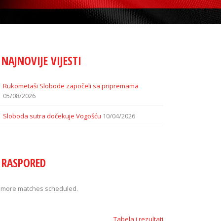
NAJNOVIJE VIJESTI
Rukometaši Slobode započeli sa pripremama
05/08/2026
Sloboda sutra dočekuje Vogošću
10/04/2026
RASPORED
 more matches scheduled.
Tabela i rezultati