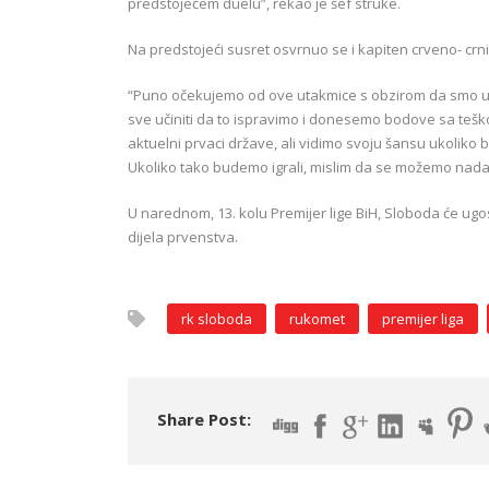
predstojećem duelu”, rekao je šef struke.
Na predstojeći susret osvrnuo se i kapiten crveno- crni
“Puno očekujemo od ove utakmice s obzirom da smo u p
sve učiniti da to ispravimo i donesemo bodove sa teš
aktuelni prvaci države, ali vidimo svoju šansu ukoliko b
Ukoliko tako budemo igrali, mislim da se možemo nadati
U narednom, 13. kolu Premijer lige BiH, Sloboda će ugos
dijela prvenstva.
rk sloboda
rukomet
premijer liga
Share Post: