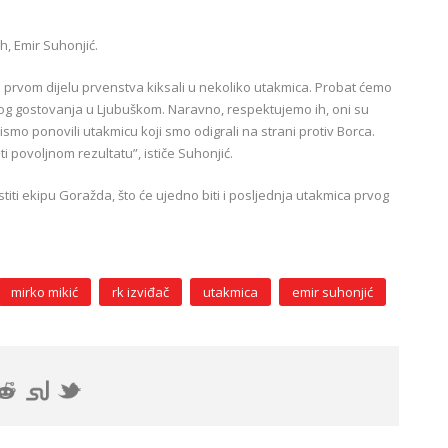
h, Emir Suhonjić.
rvom dijelu prvenstva kiksali u nekoliko utakmica. Probat ćemo
kog gostovanja u Ljubuškom. Naravno, respektujemo ih, oni su
ismo ponovili utakmicu koji smo odigrali na strani protiv Borca.
 povoljnom rezultatu”, ističe Suhonjić.
titi ekipu Goražda, što će ujedno biti i posljednja utakmica prvog
mirko mikić
rk izviđač
utakmica
emir suhonjić