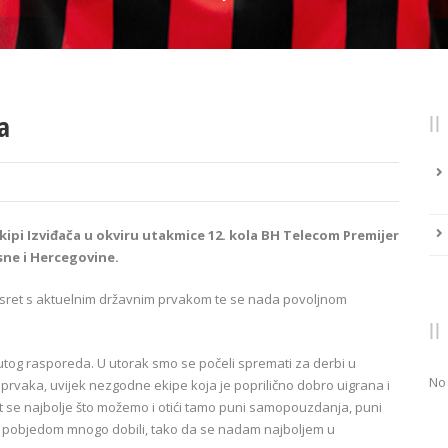
a
ipi Izviđača u okviru utakmice 12. kola BH Telecom Premijer
sne i Hercegovine.
 susret s aktuelnim državnim prvakom te se nada povoljnom
tog rasporeda. U utorak smo se počeli spremati za derbi u
No
rvaka, uvijek nezgodne ekipe koja je poprilično dobro uigrana i
it se najbolje što možemo i otići tamo puni samopouzdanja, puni
 pobjedom mnogo dobili, tako da se nadam najboljem u