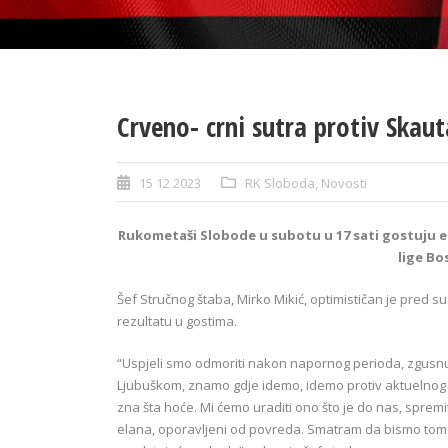
Crveno- crni sutra protiv Skaut
15 12 2023
RK Sloboda
,
Novosti
Rukometaši Slobode u subotu u 17 sati gostuju ek
lige Bo
Šef Stručnog štaba, Mirko Mikić, optimističan je pred
rezultatu u gostima.
“Uspjeli smo odmoriti nakon napornog perioda, zgusnu
Ljubuškom, znamo gdje idemo, idemo protiv aktuelnog p
zna šta hoće. Mi ćemo uraditi ono što je do nas, sprem
elana, oporavljeni od povreda. Smatram da bismo tom