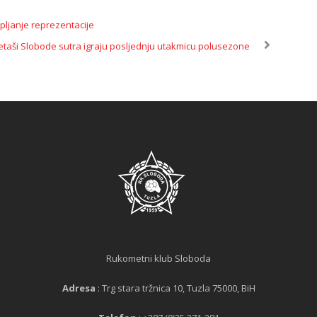
pljanje reprezentacije
aši Slobode sutra igraju posljednju utakmicu polusezone
Rukometni klub Sloboda
Adresa
: Trg stara tržnica 10, Tuzla 75000, BiH