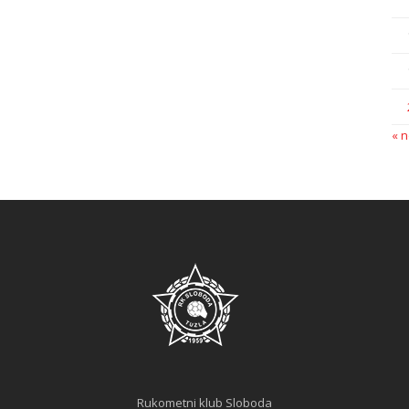
« 
Rukometni klub Sloboda