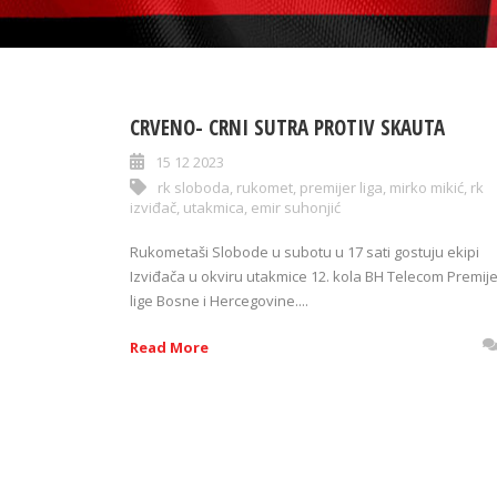
CRVENO- CRNI SUTRA PROTIV SKAUTA
15 12 2023
rk sloboda
,
rukomet
,
premijer liga
,
mirko mikić
,
rk
izviđač
,
utakmica
,
emir suhonjić
Rukometaši Slobode u subotu u 17 sati gostuju ekipi
Izviđača u okviru utakmice 12. kola BH Telecom Premije
lige Bosne i Hercegovine....
Read More