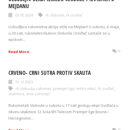
MEJDANU
03 05 2024
rk sloboda
,
rk izviđač
Uzbudljiva rukometna akcija stiže na Mejdan! U subotu, 4. maja,
u 20 sati, rukometni klubovi Sloboda i Izviđač sastaće se u
epskom...
0
Read More
CRVENO- CRNI SUTRA PROTIV SKAUTA
15 12 2023
rk sloboda
,
rukomet
,
premijer liga
,
mirko mikić
,
rk izviđač
,
utakmica
,
emir suhonjić
Rukometaši Slobode u subotu u 17 sati gostuju ekipi Izviđača u
okviru utakmice 12. kola BH Telecom Premijer lige Bosne i
Hercegovine....
0