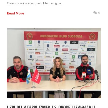
Crveno-crni vraćaju se u Mejdan gdje...
0
Read More
UZBUDLJIV DERBI IZMEĐU SLOBODE I IZVIĐAČA U