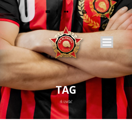
TAG
rk izviđač