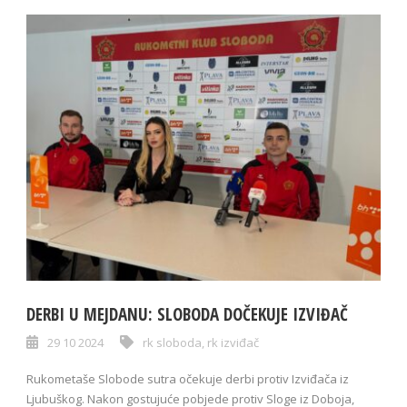
DERBI U MEJDANU: SLOBODA DOČEKUJE IZVIĐAČ
29 10 2024
rk sloboda
,
rk izviđač
Rukometaše Slobode sutra očekuje derbi protiv Izviđača iz
Ljubuškog. Nakon gostujuće pobjede protiv Sloge iz Doboja,