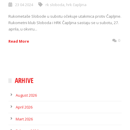
23 04 2024
rk sloboda
,
hrk čapljina
Rukometaše Slobode u subotu očekuje utakmica protiv Čapljine.
Rukometni klub Sloboda i HRK Čapljina sastaju se u subotu, 27.
aprila, u okviru...
0
Read More
ARHIVE
August 2026
April 2026
Mart 2026