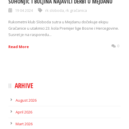
SUHONJIĆ I BULJINA NAJAVILI DERBI U MEJDANU
19 04 2024
rk sloboda
,
rk gračanica
Rukometni klub Sloboda sutra u Mejdanu dočekuje ekipu
Gračanice u utakmici 23. kola Premijer lige Bosne i Hercegovine.
Susret je na rasporedu...
0
Read More
ARHIVE
August 2026
April 2026
Mart 2026