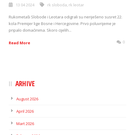
13 04 2024
rk sloboda
,
rk leotar
Rukometaši Slobode i Leotara odigrali su neriješeno susret 22.
kola Premijer lige Bosne i Hercegovine. Prvo poluvrijeme je
pripalo domaćinima. Skoro cijelih...
0
Read More
ARHIVE
August 2026
April 2026
Mart 2026