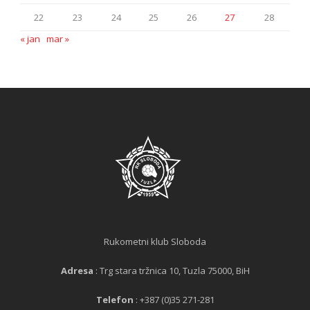
22
23
24
25
26
27
28
« jan
mar »
Rukometni klub Sloboda
Adresa
: Trg stara tržnica 10, Tuzla 75000, BiH
Telefon
: +387 (0)35 271-281