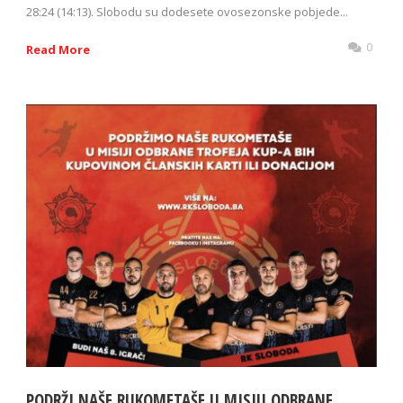
28:24 (14:13). Slobodu su dodesete ovosezonske pobjede...
0
Read More
PODRŽI NAŠE RUKOMETAŠE U MISIJI ODBRANE