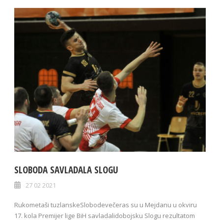
SLOBODA SAVLADALA SLOGU
27 02 2021
Rukometaši tuzlanskeSlobodevečeras su u Mejdanu u okviru
17. kola Premijer lige BiH savladalidobojsku Slogu rezultatom