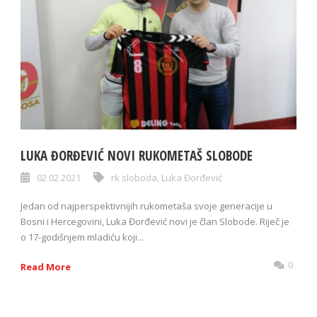
LUKA ĐORĐEVIĆ NOVI RUKOMETAŠ SLOBODE
02 02 2021
rk sloboda
,
Luka Đorđević
Jedan od najperspektivnijih rukometaša svoje generacije u
Bosni i Hercegovini, Luka Đorđević novi je član Slobode. Riječ je
o 17-godišnjem mladiću koji...
0
Read More