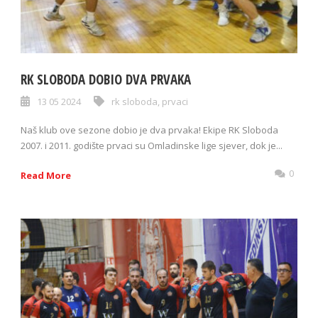
RK SLOBODA DOBIO DVA PRVAKA
13 05 2024
rk sloboda
,
prvaci
Naš klub ove sezone dobio je dva prvaka! Ekipe RK Sloboda
2007. i 2011. godište prvaci su Omladinske lige sjever, dok je...
0
Read More