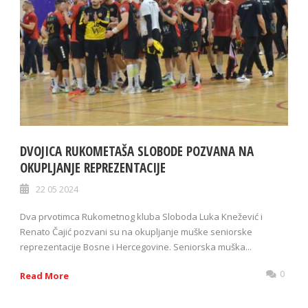
DVOJICA RUKOMETAŠA SLOBODE POZVANA NA
OKUPLJANJE REPREZENTACIJE
22 05 2024
Dva prvotimca Rukometnog kluba Sloboda Luka Knežević i
Renato Čajić pozvani su na okupljanje muške seniorske
reprezentacije Bosne i Hercegovine. Seniorska muška...
0
Read More