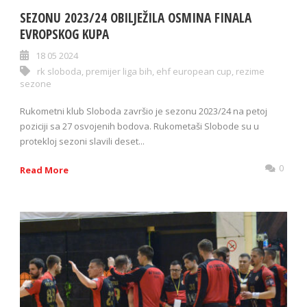
SEZONU 2023/24 OBILJEŽILA OSMINA FINALA
EVROPSKOG KUPA
18 05 2024
rk sloboda
,
premijer liga bih
,
ehf european cup
,
rezime
sezone
Rukometni klub Sloboda završio je sezonu 2023/24 na petoj
poziciji sa 27 osvojenih bodova. Rukometaši Slobode su u
protekloj sezoni slavili deset...
0
Read More