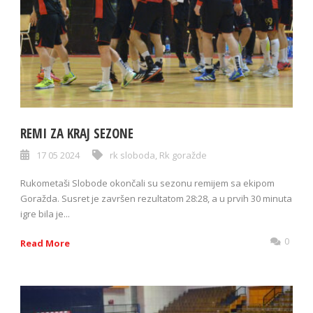
REMI ZA KRAJ SEZONE
17 05 2024
rk sloboda
,
Rk goražde
Rukometaši Slobode okončali su sezonu remijem sa ekipom
Goražda. Susret je završen rezultatom 28:28, a u prvih 30 minuta
igre bila je...
0
Read More