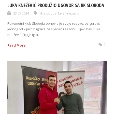
LUKA KNEŽEVIĆ PRODUŽIO UGOVOR SA RK SLOBODA
23 05 2024
rk sloboda
,
luka knežević
Rukometni klub Sloboda obnovio je svoje redove, osiguravši
jednog od ključnih igrača za sljedeću sezonu. Lijevi bek Luka
Knežević, čija je igra...
0
Read More