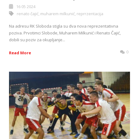
16 05 2024
renato čajić
,
muharem milkunić
,
reprrzentacija
Na adresu RK Sloboda stigla su dva nova reprezentativna
poziva. Prvotimci Slobode, Muharem Milkunić i Renato Čajić,
dobili su poziv za okupljanje...
0
Read More