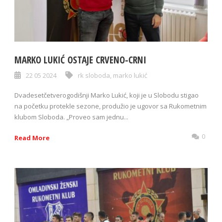
MARKO LUKIĆ OSTAJE CRVENO-CRNI
22 05 2024
rk sloboda
,
marko lukić
Dvadesetčetverogodišnji Marko Lukić, koji je u Slobodu stigao
na početku protekle sezone, produžio je ugovor sa Rukometnim
klubom Sloboda. „Proveo sam jednu...
0
Read More