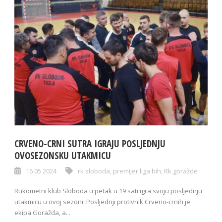
CRVENO-CRNI SUTRA IGRAJU POSLJEDNJU
OVOSEZONSKU UTAKMICU
16 05 2024
rk sloboda
,
premijer liga bih
,
Rk goražde
Rukometni klub Sloboda u petak u 19 sati igra svoju posljednju
utakmicu u ovoj sezoni. Posljednji protivnik Crveno-crnih je
ekipa Goražda, a...