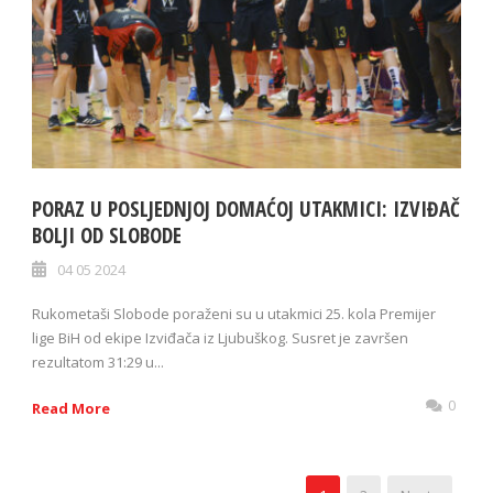
PORAZ U POSLJEDNJOJ DOMAĆOJ UTAKMICI: IZVIĐAČ
BOLJI OD SLOBODE
04 05 2024
Rukometaši Slobode poraženi su u utakmici 25. kola Premijer
lige BiH od ekipe Izviđača iz Ljubuškog. Susret je završen
rezultatom 31:29 u...
0
Read More