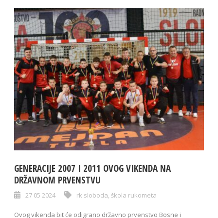
GENERACIJE 2007 I 2011 OVOG VIKENDA NA
DRŽAVNOM PRVENSTVU
27 05 2024
rk sloboda
,
škola rukometa
Ovog vikenda bit će odigrano državno prvenstvo Bosne i