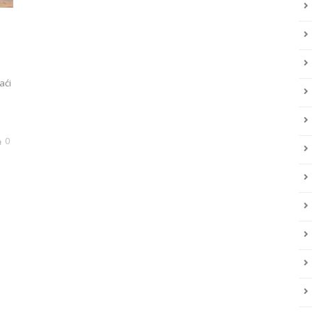
aći
0