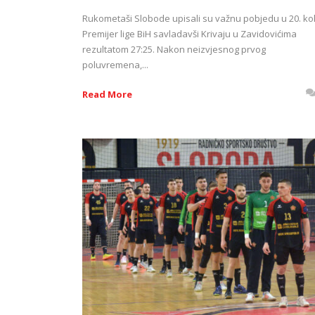
Rukometaši Slobode upisali su važnu pobjedu u 20. ko
Premijer lige BiH savladavši Krivaju u Zavidovićima
rezultatom 27:25. Nakon neizvjesnog prvog
poluvremena,...
Read More