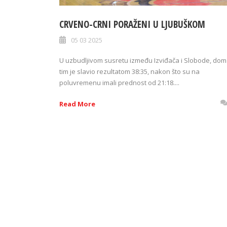
CRVENO-CRNI PORAŽENI U LJUBUŠKOM
05 03 2025
U uzbudljivom susretu između Izviđača i Slobode, dom
tim je slavio rezultatom 38:35, nakon što su na
poluvremenu imali prednost od 21:18....
Read More