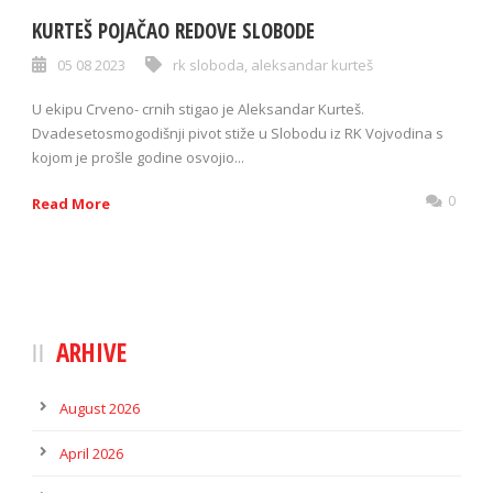
KURTEŠ POJAČAO REDOVE SLOBODE
05 08 2023
rk sloboda
,
aleksandar kurteš
U ekipu Crveno- crnih stigao je Aleksandar Kurteš.
Dvadesetosmogodišnji pivot stiže u Slobodu iz RK Vojvodina s
kojom je prošle godine osvojio...
0
Read More
ARHIVE
August 2026
April 2026