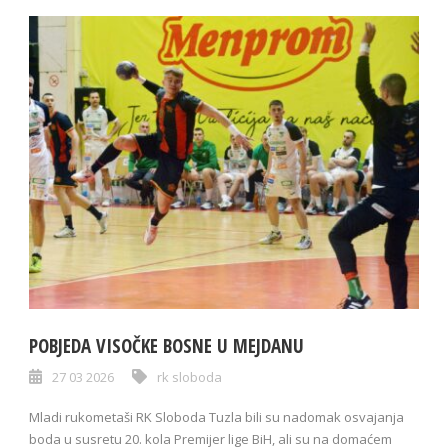
POBJEDA VISOČKE BOSNE U MEJDANU
27 03 2026
rk sloboda
Mladi rukometaši RK Sloboda Tuzla bili su nadomak osvajanja
boda u susretu 20. kola Premijer lige BiH, ali su na domaćem