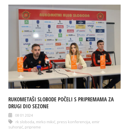
RUKOMETAŠI SLOBODE POČELI S PRIPREMAMA ZA
DRUGI DIO SEZONE
08 01 2024
rk sloboda
,
mirko mikić
,
press konferencija
,
emir
suhonjić
,
pripreme