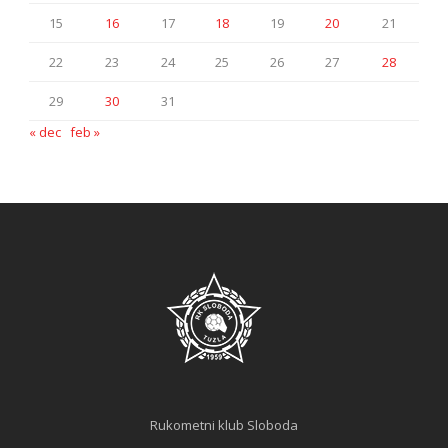
15
16
17
18
19
20
21
22
23
24
25
26
27
28
29
30
31
« dec
feb »
Rukometni klub Sloboda