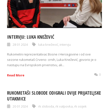
INTERVJU: LUKA KNEŽEVIĆ
28 01 2024
luka knežević
,
intervju
Rukometni reprezentativac Bosne i Hercegovine i od ove
sezone rukometaš Crveno- crnih, Luka Knežević, govorio je o
nastupu na Evropskom prvenstvu, ali...
0
Read More
RUKOMETAŠI SLOBODE ODIGRALI DVIJE PRIJATELJSKE
UTAKMICE
20 01 2024
rk sloboda
,
rk valpovka
,
rk osijek