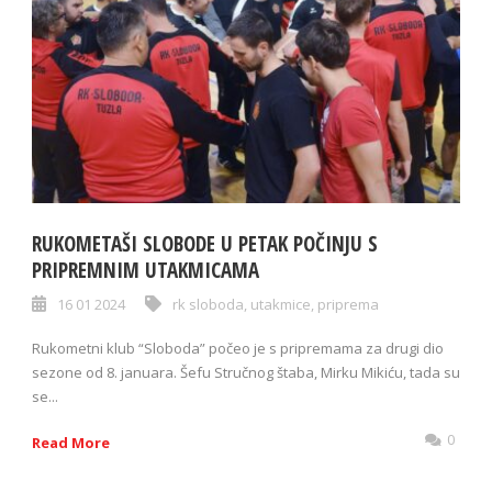
RUKOMETAŠI SLOBODE U PETAK POČINJU S
PRIPREMNIM UTAKMICAMA
16 01 2024
rk sloboda
,
utakmice
,
priprema
Rukometni klub “Sloboda” počeo je s pripremama za drugi dio
sezone od 8. januara. Šefu Stručnog štaba, Mirku Mikiću, tada su
se...
0
Read More