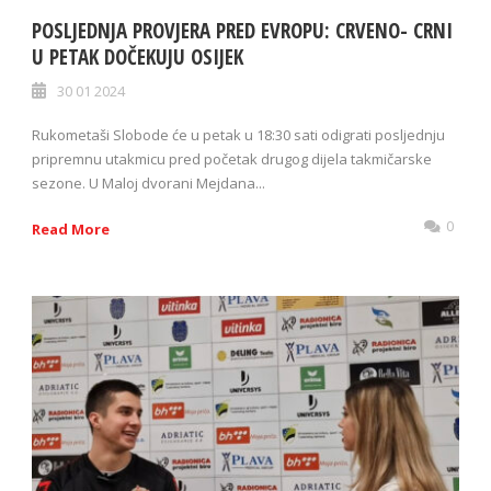
POSLJEDNJA PROVJERA PRED EVROPU: CRVENO- CRNI
U PETAK DOČEKUJU OSIJEK
30 01 2024
Rukometaši Slobode će u petak u 18:30 sati odigrati posljednju
pripremnu utakmicu pred početak drugog dijela takmičarske
sezone. U Maloj dvorani Mejdana...
0
Read More