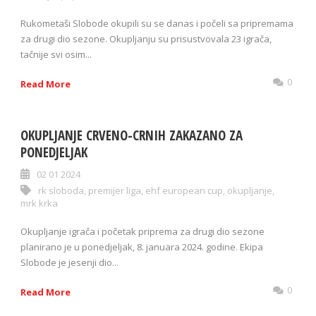
Rukometaši Slobode okupili su se danas i počeli sa pripremama
za drugi dio sezone. Okupljanju su prisustvovala 23 igrača,
tačnije svi osim...
0
Read More
OKUPLJANJE CRVENO-CRNIH ZAKAZANO ZA
PONEDJELJAK
02 01 2024
rk sloboda
,
premijer liga
,
ehf european cup
,
okupljanje
,
mrk krka
Okupljanje igrača i početak priprema za drugi dio sezone
planirano je u ponedjeljak, 8. januara 2024. godine. Ekipa
Slobode je jesenji dio...
0
Read More