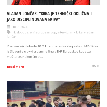
VLADAN LONČAR: “KRKA JE TEHNIČKI ODLIČNA I
JAKO DISCIPLINOVANA EKIPA”
18 01 2024
rk sloboda
,
ehf european cup
,
intervju
,
mrk krka
,
vladan
lončar
Rukometaši Slobode 10./11. februara dočekuju ekipu MRK Krka
iz Slovenije u okviru osmine finala EHF Evropskog kupa za
muškarce. Nakon što su...
0
Read More