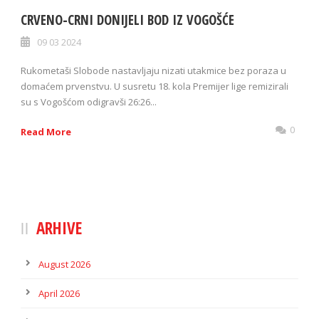
CRVENO-CRNI DONIJELI BOD IZ VOGOŠĆE
09 03 2024
Rukometaši Slobode nastavljaju nizati utakmice bez poraza u
domaćem prvenstvu. U susretu 18. kola Premijer lige remizirali
su s Vogošćom odigravši 26:26...
0
Read More
ARHIVE
August 2026
April 2026