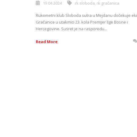
19 04 2024
rk sloboda
,
rk gračanica
Rukometni klub Sloboda sutra u Mejdanu dočekuje ek
Gračanice u utakmici 23. kola Premijer lige Bosne i
Hercegovine. Susret je na rasporedu...
Read More