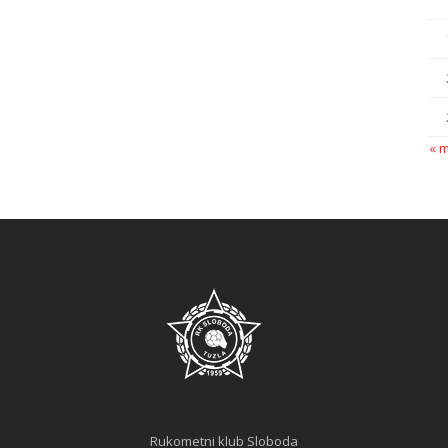
« 
Rukometni klub Sloboda