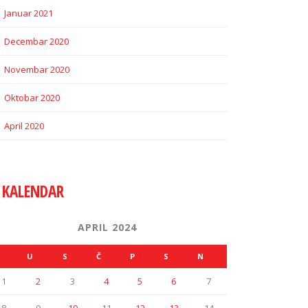
Januar 2021
Decembar 2020
Novembar 2020
Oktobar 2020
April 2020
KALENDAR
APRIL 2024
U
S
Č
P
S
N
1
2
3
4
5
6
7