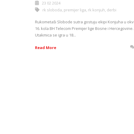
23 02 2024
rk sloboda
,
premijer liga
,
rk konjuh
,
derbi
Rukometaši Slobode sutra gostuju ekipi Konjuha u okv
16. kola BH Telecom Premijer lige Bosne i Hercegovine.
Utakmica se igra u 18...
Read More