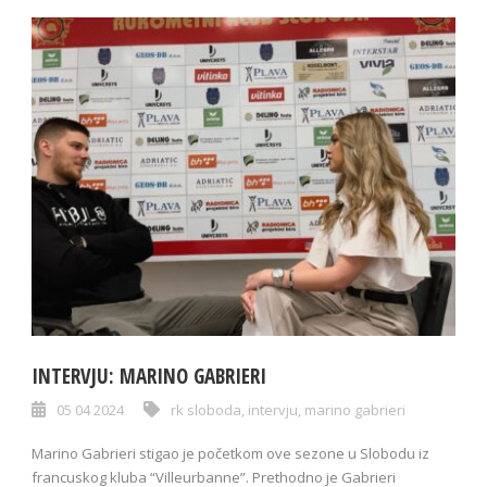
INTERVJU: MARINO GABRIERI
05 04 2024
rk sloboda
,
intervju
,
marino gabrieri
Marino Gabrieri stigao je početkom ove sezone u Slobodu iz
francuskog kluba “Villeurbanne”. Prethodno je Gabrieri