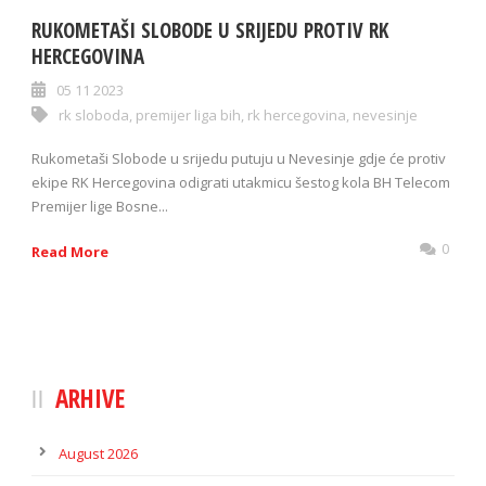
RUKOMETAŠI SLOBODE U SRIJEDU PROTIV RK
HERCEGOVINA
05 11 2023
rk sloboda
,
premijer liga bih
,
rk hercegovina
,
nevesinje
Rukometaši Slobode u srijedu putuju u Nevesinje gdje će protiv
ekipe RK Hercegovina odigrati utakmicu šestog kola BH Telecom
Premijer lige Bosne...
0
Read More
ARHIVE
August 2026