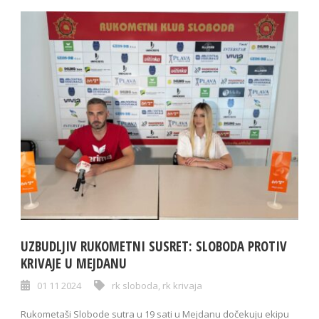
UZBUDLJIV RUKOMETNI SUSRET: SLOBODA PROTIV
KRIVAJE U MEJDANU
01 11 2024
rk sloboda
,
rk krivaja
Rukometaši Slobode sutra u 19 sati u Mejdanu dočekuju ekipu