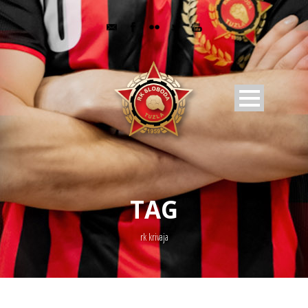
TAG
rk krivaja