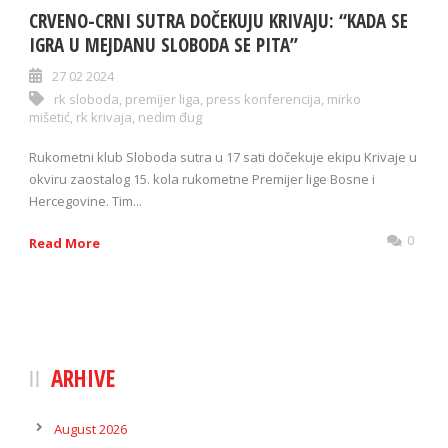
CRVENO-CRNI SUTRA DOČEKUJU KRIVAJU: “KADA SE
IGRA U MEJDANU SLOBODA SE PITA”
27 02 2024
rk sloboda
,
premijer liga
,
press konferencija
,
mirko
mišetić
,
rk krivaja
,
nedim đug
Rukometni klub Sloboda sutra u 17 sati dočekuje ekipu Krivaje u
okviru zaostalog 15. kola rukometne Premijer lige Bosne i
Hercegovine. Tim...
0
Read More
ARHIVE
August 2026